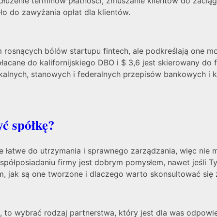
dłużenie terminów płatności, zmuszanie klientów do zacią
o do zawyżania opłat dla klientów.
m rosnących bólów startupu fintech, ale podkreślają one 
łacane do kalifornijskiego DBO i $ 3,6 jest skierowany do
lnych, stanowych i federalnych przepisów bankowych i k
yć spółkę?
ze łatwe do utrzymania i sprawnego zarządzania, więc nie 
półposiadaniu firmy jest dobrym pomysłem, nawet jeśli Ty
, jak są one tworzone i dlaczego warto skonsultować się 
ć, to wybrać rodzaj partnerstwa, który jest dla was odpowie