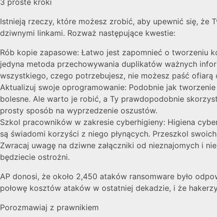
3 proste kroki
Istnieją rzeczy, które możesz zrobić, aby upewnić się, że
dziwnymi linkami. Rozważ następujące kwestie:
Rób kopie zapasowe: Łatwo jest zapomnieć o tworzeniu kop
jedyna metoda przechowywania duplikatów ważnych informa
wszystkiego, czego potrzebujesz, nie możesz paść ofiarą c
Aktualizuj swoje oprogramowanie: Podobnie jak tworzeni
bolesne. Ale warto je robić, a Ty prawdopodobnie skorzy
prosty sposób na wyprzedzenie oszustów.
Szkol pracowników w zakresie cyberhigieny: Higiena cyberp
są świadomi korzyści z niego płynących. Przeszkol swoich
Zwracaj uwagę na dziwne załączniki od nieznajomych i nie 
będziecie ostrożni.
AP donosi, że około 2,450 ataków ransomware było odpowie
połowę kosztów ataków w ostatniej dekadzie, i że hakerz
Porozmawiaj z prawnikiem