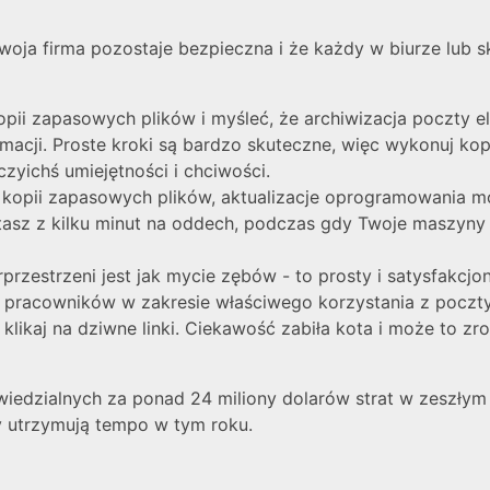
 Twoja firma pozostaje bezpieczna i że każdy w biurze lub 
ii zapasowych plików i myśleć, że archiwizacja poczty ele
cji. Proste kroki są bardzo skuteczne, więc wykonuj kopi
zyichś umiejętności i chciwości.
e kopii zapasowych plików, aktualizacje oprogramowania 
stasz z kilku minut na oddech, podczas gdy Twoje maszyny
rzestrzeni jest jak mycie zębów - to prosty i satysfakcjon
 pracowników w zakresie właściwego korzystania z poczty 
klikaj na dziwne linki. Ciekawość zabiła kota i może to zr
dzialnych za ponad 24 miliony dolarów strat w zeszłym ro
y utrzymują tempo w tym roku.