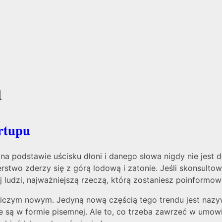
n
artupu
na podstawie uścisku dłoni i danego słowa nigdy nie jes
stwo zderzy się z górą lodową i zatonie. Jeśli skonsulto
j ludzi, najważniejszą rzeczą, którą zostaniesz poinformo
 niczym nowym. Jedyną nową częścią tego trendu jest naz
 są w formie pisemnej. Ale to, co trzeba zawrzeć w umowi