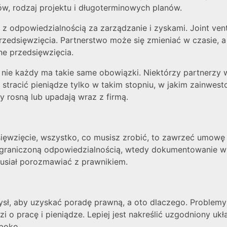
rów, rodzaj projektu i długoterminowych planów.
 z odpowiedzialnością za zarządzanie i zyskami. Joint ven
przedsięwzięcia. Partnerstwo może się zmieniać w czasie,
ne przedsięwzięcia.
 nie każdy ma takie same obowiązki. Niektórzy partnerzy 
tracić pieniądze tylko w takim stopniu, w jakim zainwest
osy rosną lub upadają wraz z firmą.
ęwzięcie, wszystko, co musisz zrobić, to zawrzeć umowę 
 z ograniczoną odpowiedzialnością, wtedy dokumentowanie
usiał porozmawiać z prawnikiem.
mysł, aby uzyskać poradę prawną, a oto dlaczego. Problemy 
i o pracę i pieniądze. Lepiej jest nakreślić uzgodniony ukł
ęboko.