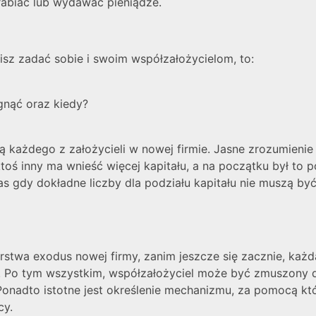
rabiać lub wydawać pieniądze.
sisz zadać sobie i swoim współzałożycielom, to:
gnąć oraz kiedy?
ą każdego z założycieli w nowej firmie. Jasne zrozumieni
toś inny ma wnieść więcej kapitału, a na początku był to po
s gdy dokładne liczby dla podziału kapitału nie muszą b
twa exodus nowej firmy, zanim jeszcze się zacznie, każda
cza. Po tym wszystkim, współzałożyciel może być zmuszony 
j. Ponadto istotne jest określenie mechanizmu, za pomocą k
cy.