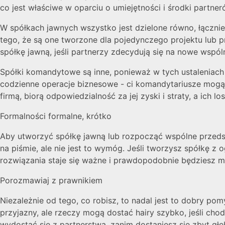
co jest właściwe w oparciu o umiejętności i środki partne
W spółkach jawnych wszystko jest dzielone równo, łącznie
tego, że są one tworzone dla pojedynczego projektu lub 
spółkę jawną, jeśli partnerzy zdecydują się na nowe wspól
Spółki komandytowe są inne, ponieważ w tych ustaleniach
codzienne operacje biznesowe - ci komandytariusze mogą s
firmą, biorą odpowiedzialność za jej zyski i straty, a ich l
Formalności formalne, krótko
Aby utworzyć spółkę jawną lub rozpocząć wspólne przedsi
na piśmie, ale nie jest to wymóg. Jeśli tworzysz spółkę
rozwiązania staje się ważne i prawdopodobnie będziesz m
Porozmawiaj z prawnikiem
Niezależnie od tego, co robisz, to nadal jest to dobry po
przyjazny, ale rzeczy mogą dostać hairy szybko, jeśli chodz
wydostać się z partnerstwa, zanim dostaniesz się zbyt gł