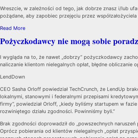
Wreszcie, w zależności od tego, jak dobrze znasz i/lub uf
pożądane, aby zapobiec przejęciu przez współzałożyciela 
Read More
Pożyczkodawcy nie mogą sobie poradzi
I wygląda na to, że nawet „dobrzy” pożyczkodawcy zachowu
naliczanie klientom nielegalnych opłat, błędne obliczani
LendDown
CEO Sasha Orloff powiedział TechCrunch, że LendUp brak
lokalnymi, stanowymi i federalnymi przepisami kredytowymi
firmy”, powiedział Orloff, „kiedy byliśmy startupem w fa
rozwiniętego działu zgodności. Powinniśmy byli.”
Brak zgodności doprowadził do „powszechnych naruszeń pr
Oprócz pobierania od klientów nielegalnych „opłat przysp