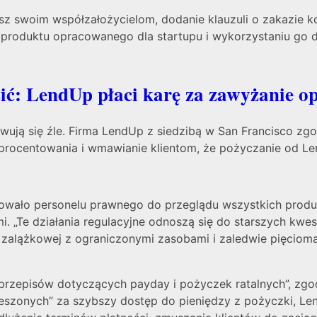
asz swoim współzałożycielom, dodanie klauzuli o zakazie k
produktu opracowanego dla startupu i wykorzystaniu go do
ć: LendUp płaci karę za zawyżanie op
ją się źle. Firma LendUp z siedzibą w San Francisco zgod
e oprocentowania i wmawianie klientom, że pożyczanie od 
owało personelu prawnego do przeglądu wszystkich produ
. „Te działania regulacyjne odnoszą się do starszych kwes
zie zalążkowej z ograniczonymi zasobami i zaledwie pięcio
zepisów dotyczących payday i pożyczek ratalnych”, zgodn
ieszonych” za szybszy dostęp do pieniędzy z pożyczki, Le