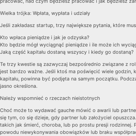
pracować, nad czym będziesz pracować i jak będziesz za
Wielka trójka: Wpłata, wypłata i udziały
Jeśli zakładasz startup, trzy największe pytania, które mu
Kto wpłaca pieniądze i jak je odzyska?
Kto będzie mógł wyciągnąć pieniądze i ile może ich wycią
Jaką część kapitału dostaną wszyscy i kiedy go dostaną?
Te trzy kwestie są zazwyczaj bezpośrednio związane z rol
jest bardzo ważne. Jeśli ktoś ma poświęcić wiele godzin, k
kapitału, powinna być podjęta na samym początku. Podcza
jasno określona.
Należy wspomnieć o rzeczach nieistotnych
Choć może to wydawać gauche mówić o awarii lub partners
się tym, co się dzieje, gdy partner lub założyciel opusz
takich jak śmierć, choroba, lub po prostu presji rodzinne
powodu niewykonywania obowiązków lub braku współpra