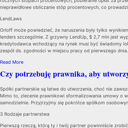
rocznych stopach procentowych, pobieranie opłat za prze
nieprawidłowe obliczanie stóp procentowych, co prowadził
LendLaws
Orloff może powiedzieć, że naruszenia były tylko wynikie
lenders szczególnie. Z grzywny LendUp, $ 2,7 mln jest wyp
kredytodawca wchodzący na rynek musi być świadomy loka
zespół ds. zgodności w miejscu pracy od pierwszego dnia.
Read More
Czy potrzebuję prawnika, aby utworz
Spółki partnerskie są łatwe do utworzenia, choć nie zaws
Mimo to, zlecenie prawnikowi sformalizowania umowy o ws
samodzielnie. Przyjrzyjmy się pokrótce spółkom osobowym
3 Rodzaje partnerstwa
Pierwszą rzeczą, którą ty i twój partner powinniście zrobi