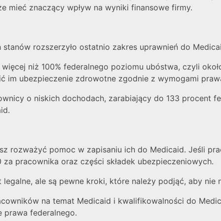
 mieć znaczący wpływ na wyniki finansowe firmy.
ych stanów rozszerzyło ostatnio zakres uprawnień do Medica
 więcej niż 100% federalnego poziomu ubóstwa, czyli około 
wnić im ubezpieczenie zdrowotne zgodnie z wymogami praw
ownicy o niskich dochodach, zarabiający do 133 procent f
id.
esz rozważyć pomoc w zapisaniu ich do Medicaid. Jeśli p
0 za pracownika oraz części składek ubezpieczeniowych.
legalne, ale są pewne kroki, które należy podjąć, aby nie
wników na temat Medicaid i kwalifikowalności do Medica
e prawa federalnego.