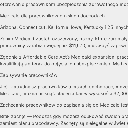
oferowanie pracownikom ubezpieczenia zdrowotnego może
Medicaid dla pracowników o niskich dochodach
Arizona, Connecticut, Kalifornia, Iowa, Kentucky i 25 inn
Zanim Medicaid został rozszerzony, osoby, które zarabiały
pracownicy zarabiali więcej niż $11,670, musiałbyś zape
Zgodnie z Affordable Care Act’s Medicaid expansion, prac
kwalifikują się teraz do objęcia ich ubezpieczeniem Medica
Zapisywanie pracowników
Jeśli zatrudniasz pracowników o niskich dochodach, moż
Medicaid, można uniknąć płacenia kar w wysokości $2,00
Zachęcanie pracowników do zapisania się do Medicaid jest 
Brak zachęt — Podczas gdy możesz edukować swoich praco
zamiast planu pracodawcy. Zachęty są nielegalne w świetl