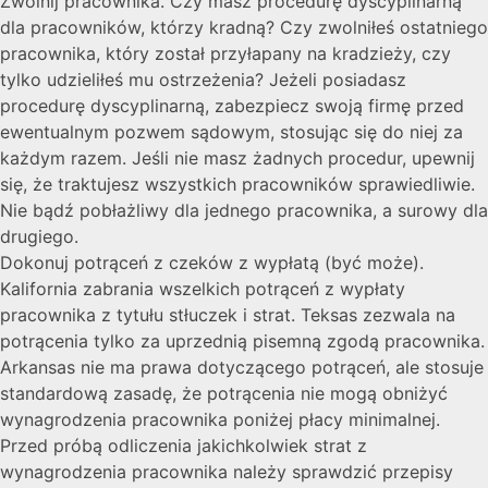
Zwolnij pracownika. Czy masz procedurę dyscyplinarną
dla pracowników, którzy kradną? Czy zwolniłeś ostatniego
pracownika, który został przyłapany na kradzieży, czy
tylko udzieliłeś mu ostrzeżenia? Jeżeli posiadasz
procedurę dyscyplinarną, zabezpiecz swoją firmę przed
ewentualnym pozwem sądowym, stosując się do niej za
każdym razem. Jeśli nie masz żadnych procedur, upewnij
się, że traktujesz wszystkich pracowników sprawiedliwie.
Nie bądź pobłażliwy dla jednego pracownika, a surowy dla
drugiego.
Dokonuj potrąceń z czeków z wypłatą (być może).
Kalifornia zabrania wszelkich potrąceń z wypłaty
pracownika z tytułu stłuczek i strat. Teksas zezwala na
potrącenia tylko za uprzednią pisemną zgodą pracownika.
Arkansas nie ma prawa dotyczącego potrąceń, ale stosuje
standardową zasadę, że potrącenia nie mogą obniżyć
wynagrodzenia pracownika poniżej płacy minimalnej.
Przed próbą odliczenia jakichkolwiek strat z
wynagrodzenia pracownika należy sprawdzić przepisy