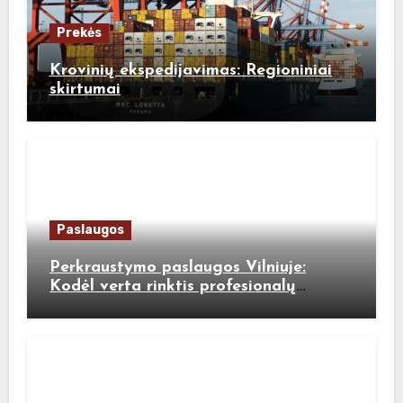
Prekės
Krovinių ekspedijavimas: Regioniniai
skirtumai
Paslaugos
Perkraustymo paslaugos Vilniuje:
Kodėl verta rinktis profesionalų
pagalbą?