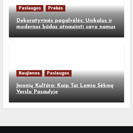
Paslaugos
Prekės
Dekoratyvinės pagalvėlės: Unikalus ir
modernus būdas atnaujinti savo namus
Naujienos
Paslaugos
Įmonių Kultūra: Kaip Tai Lemia Sėkmę
Verslo Pasaulyje