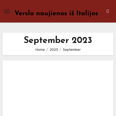
Skip
to
Verslo naujienos iš Italijos
content
September 2023
Home
2023
September