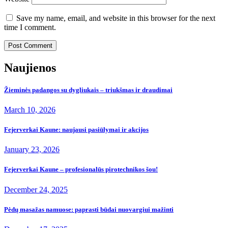
Save my name, email, and website in this browser for the next
time I comment.
Naujienos
Žieminės padangos su dygliukais – triukšmas ir draudimai
March 10, 2026
Fejerverkai Kaune: naujausi pasiūlymai ir akcijos
January 23, 2026
Fejerverkai Kaune – profesionalūs pirotechnikos šou!
December 24, 2025
Pėdų masažas namuose: paprasti būdai nuovargiui mažinti