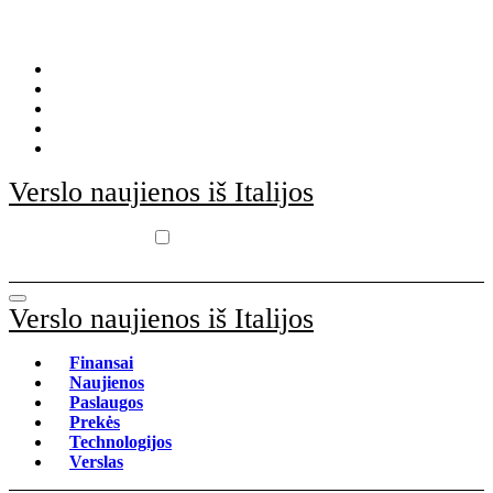
Skip
to
content
Verslo naujienos iš Italijos
Verslo naujienos iš Italijos
Finansai
Naujienos
Paslaugos
Prekės
Technologijos
Verslas