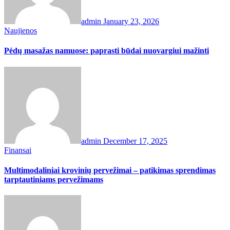
admin
January 23, 2026
Naujienos
Pėdų masažas namuose: paprasti būdai nuovargiui mažinti
admin
December 17, 2025
Finansai
Multimodaliniai krovinių pervežimai – patikimas sprendimas
tarptautiniams pervežimams