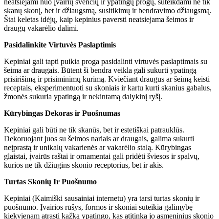
neatsiejami nuo įvairių švenčių ir ypatingų progų, suteikdami ne tik
skanų skonį, bet ir džiaugsmą, susitikimų ir bendravimo džiaugsmą.
Štai keletas idėjų, kaip kepinius paversti neatsiejama šeimos ir
draugų vakarėlio dalimi.
Pasidalinkite Virtuvės Paslaptimis
Kepiniai gali tapti puikia proga pasidalinti virtuvės paslaptimais su
šeima ar draugais. Būtent ši bendra veikla gali sukurti ypatingą
prisirišimą ir prisiminimų kūrimą. Kviečiant draugus ar šeimą keisti
receptais, eksperimentuoti su skoniais ir kartu kurti skanius gabalus,
žmonės sukuria ypatingą ir nekintamą dalykinį ryšį.
Kūrybingas Dekoras ir Puošnumas
Kepiniai gali būti ne tik skanūs, bet ir estetiškai patrauklūs.
Dekoruojant juos su šeimos nariais ar draugais, galima sukurti
neįprastą ir unikalų vakarienės ar vakarėlio stalą. Kūrybingas
glaistai, įvairūs raštai ir ornamentai gali pridėti šviesos ir spalvų,
kurios ne tik džiugins skonio receptorius, bet ir akis.
Turtas Skonių Ir Puošnumo
Kepiniai (
Kaimiški sausainiai internetu
) yra tarsi turtas skonių ir
puošnumo. Įvairios rūšys, formos ir skoniai suteikia galimybę
kiekvienam atrasti kažką ypatingo, kas atitinka jo asmeninius skonio