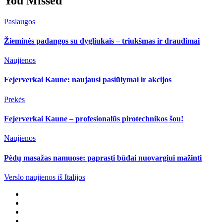
You Missed
Paslaugos
Žieminės padangos su dygliukais – triukšmas ir draudimai
Naujienos
Fejerverkai Kaune: naujausi pasiūlymai ir akcijos
Prekės
Fejerverkai Kaune – profesionalūs pirotechnikos šou!
Naujienos
Pėdų masažas namuose: paprasti būdai nuovargiui mažinti
Verslo naujienos iš Italijos