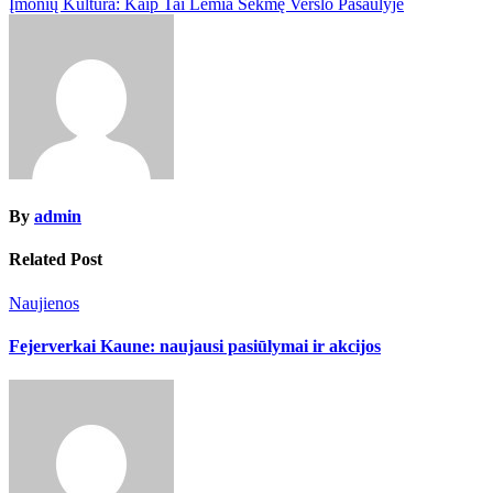
Įmonių Kultūra: Kaip Tai Lemia Sėkmę Verslo Pasaulyje
navigation
By
admin
Related Post
Naujienos
Fejerverkai Kaune: naujausi pasiūlymai ir akcijos