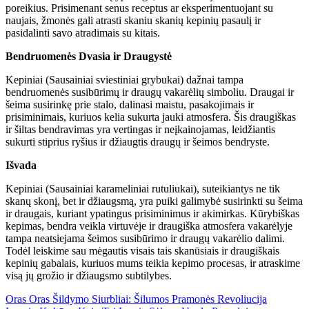
poreikius. Prisimenant senus receptus ar eksperimentuojant su
naujais, žmonės gali atrasti skaniu skanių kepinių pasaulį ir
pasidalinti savo atradimais su kitais.
Bendruomenės Dvasia ir Draugystė
Kepiniai (
Sausainiai sviestiniai grybukai
) dažnai tampa
bendruomenės susibūrimų ir draugų vakarėlių simboliu. Draugai ir
šeima susirinkę prie stalo, dalinasi maistu, pasakojimais ir
prisiminimais, kuriuos kelia sukurta jauki atmosfera. Šis draugiškas
ir šiltas bendravimas yra vertingas ir neįkainojamas, leidžiantis
sukurti stiprius ryšius ir džiaugtis draugų ir šeimos bendryste.
Išvada
Kepiniai (
Sausainiai karameliniai rutuliukai
), suteikiantys ne tik
skanų skonį, bet ir džiaugsmą, yra puiki galimybė susirinkti su šeima
ir draugais, kuriant ypatingus prisiminimus ir akimirkas. Kūrybiškas
kepimas, bendra veikla virtuvėje ir draugiška atmosfera vakarėlyje
tampa neatsiejama šeimos susibūrimo ir draugų vakarėlio dalimi.
Todėl leiskime sau mėgautis visais tais skanūsiais ir draugiškais
kepinių gabalais, kuriuos mums teikia kepimo procesas, ir atraskime
visą jų grožio ir džiaugsmo subtilybes.
Post
Oras Oras Šildymo Siurbliai: Šilumos Pramonės Revoliucija