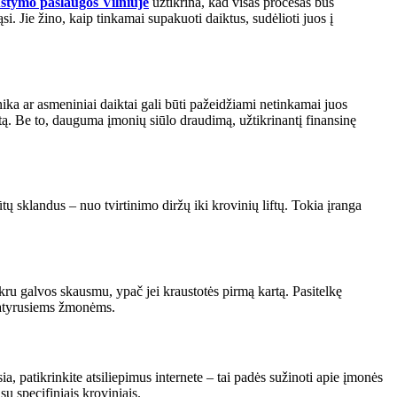
stymo paslaugos Vilniuje
užtikrina, kad visas procesas bus
mąsi. Jie žino, kaip tinkamai supakuoti daiktus, sudėlioti juos į
chnika ar asmeniniai daiktai gali būti pažeidžiami netinkamai juos
tą. Be to, dauguma įmonių siūlo draudimą, užtikrinantį finansinę
tų sklandus – nuo tvirtinimo diržų iki krovinių liftų. Tokia įranga
ru galvos skausmu, ypač jei kraustotės pirmą kartą. Pasitelkę
 patyrusiems žmonėms.
a, patikrinkite atsiliepimus internete – tai padės sužinoti apie įmonės
su specifiniais kroviniais.