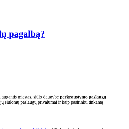
alų pagalbą?
ai augantis miestas, siūlo daugybę
perkraustymo paslaugų
a jų siūlomų paslaugų privalumai ir kaip pasirinkti tinkamą