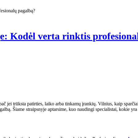
fesionalų pagalbą?
: Kodėl verta rinktis profesion
č jei trūksta patirties, laiko arba tinkamų įrankių. Vilnius, kaip sparči
agalbą. Šiame straipsnyje aptarsime, kuo naudingi specialistai, kokie yr