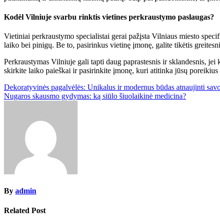
Kodėl Vilniuje svarbu rinktis vietines perkraustymo paslaugas?
Vietiniai perkraustymo specialistai gerai pažįsta Vilniaus miesto speci
laiko bei pinigų. Be to, pasirinkus vietinę įmonę, galite tikėtis greite
Perkraustymas Vilniuje gali tapti daug paprastesnis ir sklandesnis, jei
skirkite laiko paieškai ir pasirinkite įmonę, kuri atitinka jūsų poreikiu
Post
Dekoratyvinės pagalvėlės: Unikalus ir modernus būdas atnaujinti sa
Nugaros skausmo gydymas: ką siūlo šiuolaikinė medicina?
navigation
By
admin
Related Post