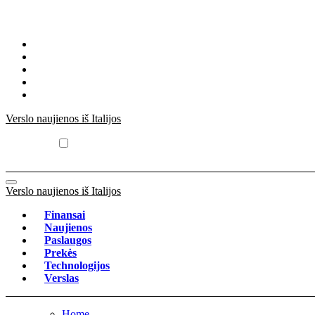
Skip
to
content
Verslo naujienos iš Italijos
Verslo naujienos iš Italijos
Finansai
Naujienos
Paslaugos
Prekės
Technologijos
Verslas
Home