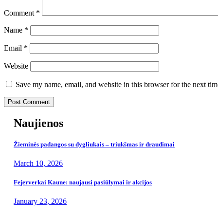
Comment
*
Name
*
Email
*
Website
Save my name, email, and website in this browser for the next ti
Naujienos
Žieminės padangos su dygliukais – triukšmas ir draudimai
March 10, 2026
Fejerverkai Kaune: naujausi pasiūlymai ir akcijos
January 23, 2026