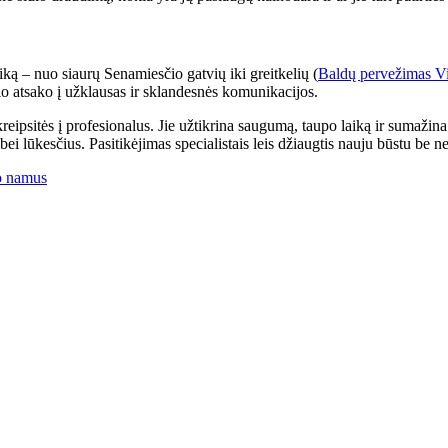
fiką – nuo siaurų Senamiesčio gatvių iki greitkelių (
Baldų pervežimas Vi
snio atsako į užklausas ir sklandesnės komunikacijos.
 kreipsitės į profesionalus. Jie užtikrina saugumą, taupo laiką ir sumažin
s bei lūkesčius. Pasitikėjimas specialistais leis džiaugtis nauju būstu be n
vo namus