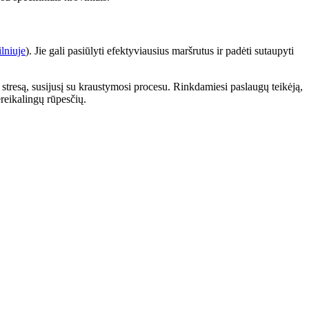
lniuje
). Jie gali pasiūlyti efektyviausius maršrutus ir padėti sutaupyti
a stresą, susijusį su kraustymosi procesu. Rinkdamiesi paslaugų teikėją,
ereikalingų rūpesčių.