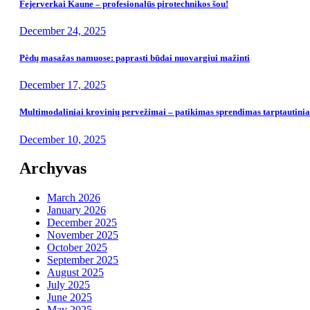
Fejerverkai Kaune – profesionalūs pirotechnikos šou!
December 24, 2025
Pėdų masažas namuose: paprasti būdai nuovargiui mažinti
December 17, 2025
Multimodaliniai krovinių pervežimai – patikimas sprendimas tarptautin
December 10, 2025
Archyvas
March 2026
January 2026
December 2025
November 2025
October 2025
September 2025
August 2025
July 2025
June 2025
May 2025