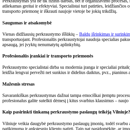
Perkraustymas yra ne tik fizinis darbas, bet ir organizavimo procesas,
atliekamas greitai ir efektyviai. Specialistai turi patirties, leidžiančios
transporto priemonę ir iškrauti naujoje vietoje be jokių trikdžių.
Saugumas ir atsakomybė
Vienas didžiausių perkraustymo iššūkių –
Baldų išrinkimas ir surink
transportuojant. Profesionalūs perkraustytojai naudoja specialias pak
apsaugą, jei įvyktų nenumatytų aplinkybių.
Profesionalūs įrankiai ir transporto priemonės
Perkraustymo specialistai dirba su modernia įranga ir specialiai pritai
leidžia lengvai pervežti net sunkius ir didelius daiktus, pvz., pianinus 
Mažesnis stresas
Savarankiškas perkraustymas dažnai tampa emociškai įtemptu procesu. P
profesionalus galite sutelkti dėmesį į kitus svarbius klausimus – nauj
Kaip pasirinkti tinkamą perkraustymo paslaugų teikėją Vilniuje
Vilniuje veikia daugybė perkraustymo paslaugų įmonių, todėl svarbu atsi
patikimumą ir ankstesnių klientų patirtį. Taip pat pasidomėkite, ar įmonė