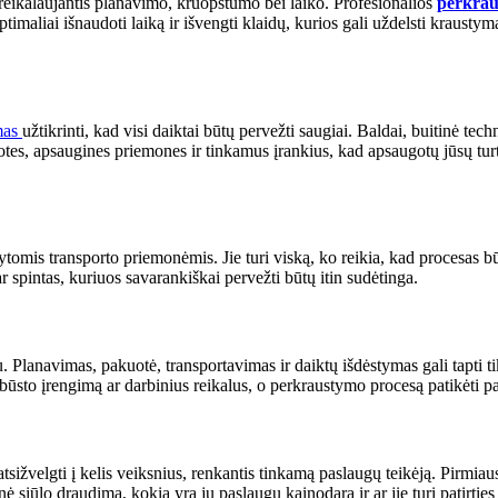
 reikalaujantis planavimo, kruopštumo bei laiko. Profesionalios
perkrau
 optimaliai išnaudoti laiką ir išvengti klaidų, kurios gali uždelsti krausty
imas
užtikrinti, kad visi daiktai būtų pervežti saugiai. Baldai, buitinė te
uotes, apsaugines priemones ir tinkamus įrankius, kad apsaugotų jūsų tur
kytomis transporto priemonėmis. Jie turi viską, ko reikia, kad procesas bū
ar spintas, kuriuos savarankiškai pervežti būtų itin sudėtinga.
lanavimas, pakuotė, transportavimas ir daiktų išdėstymas gali tapti tik
o būsto įrengimą ar darbinius reikalus, o perkraustymo procesą patikėti
?
žvelgti į kelis veiksnius, renkantis tinkamą paslaugų teikėją. Pirmiausi
 siūlo draudimą, kokia yra jų paslaugų kainodara ir ar jie turi patirties 