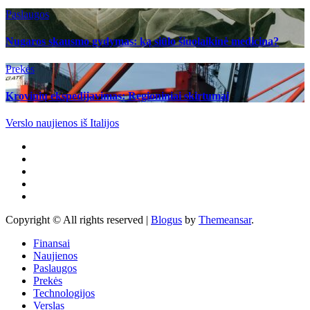
Paslaugos
Nugaros skausmo gydymas: ką siūlo šiuolaikinė medicina?
Prekės
Krovinių ekspedijavimas: Regioniniai skirtumai
Verslo naujienos iš Italijos
Copyright © All rights reserved
|
Blogus
by
Themeansar
.
Finansai
Naujienos
Paslaugos
Prekės
Technologijos
Verslas