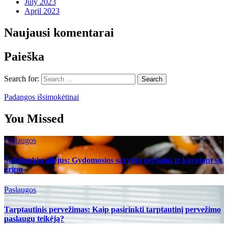
July 2023
April 2023
Naujausi komentarai
Paieška
Search for:
Padangos išsimokėtinai
You Missed
Paslaugos
Šaltalankių aliejus: Gydomosios savybės peršalus ir kovojant su
gripu
Paslaugos
Tarptautinis pervežimas: Kaip pasirinkti tarptautinį pervežimo
paslaugų teikėją?