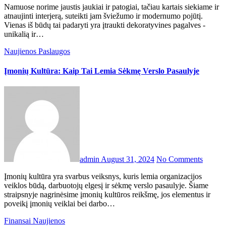
Namuose norime jaustis jaukiai ir patogiai, tačiau kartais siekiame ir
atnaujinti interjerą, suteikti jam šviežumo ir modernumo pojūtį.
Vienas iš būdų tai padaryti yra įtraukti dekoratyvines pagalves -
unikalią ir…
Naujienos
Paslaugos
Įmonių Kultūra: Kaip Tai Lemia Sėkmę Verslo Pasaulyje
admin
August 31, 2024
No Comments
Įmonių kultūra yra svarbus veiksnys, kuris lemia organizacijos
veiklos būdą, darbuotojų elgesį ir sėkmę verslo pasaulyje. Šiame
straipsnyje nagrinėsime įmonių kultūros reikšmę, jos elementus ir
poveikį įmonių veiklai bei darbo…
Finansai
Naujienos