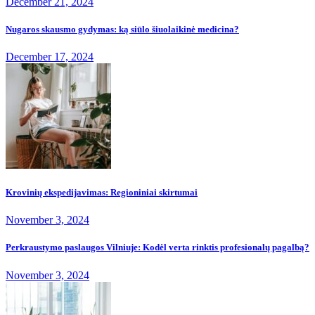
December 21, 2024
Nugaros skausmo gydymas: ką siūlo šiuolaikinė medicina?
December 17, 2024
Krovinių ekspedijavimas: Regioniniai skirtumai
November 3, 2024
Perkraustymo paslaugos Vilniuje: Kodėl verta rinktis profesionalų pagalbą?
November 3, 2024