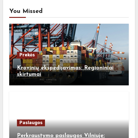
You Missed
Prekės
Krovinių ekspedijavimas: Regioniniai
skirtumai
Paslaugos
Perkraustymo paslaugos Vilniuje: