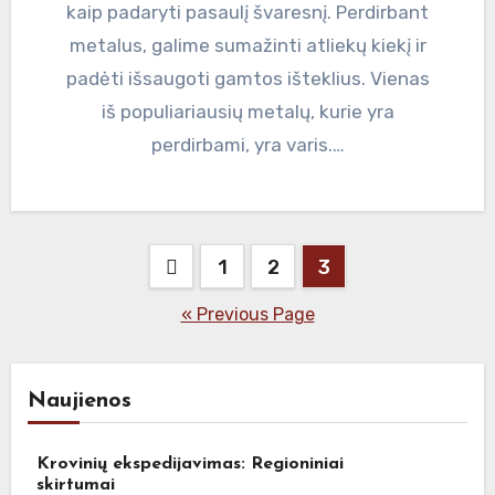
kaip padaryti pasaulį švaresnį. Perdirbant
metalus, galime sumažinti atliekų kiekį ir
padėti išsaugoti gamtos išteklius. Vienas
iš populiariausių metalų, kurie yra
perdirbami, yra varis.…
Posts
1
2
3
pagination
« Previous Page
Naujienos
Krovinių ekspedijavimas: Regioniniai
skirtumai