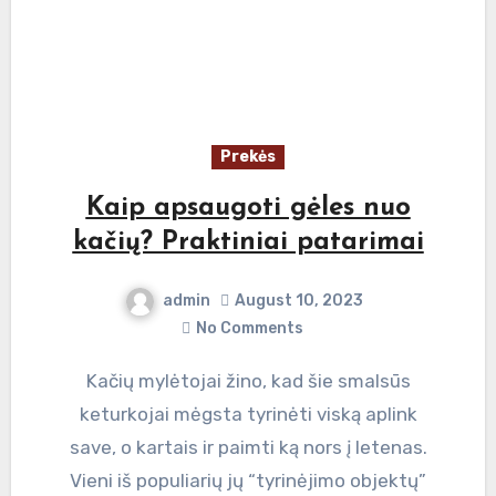
Prekės
Kaip apsaugoti gėles nuo
kačių? Praktiniai patarimai
admin
August 10, 2023
No Comments
Kačių mylėtojai žino, kad šie smalsūs
keturkojai mėgsta tyrinėti viską aplink
save, o kartais ir paimti ką nors į letenas.
Vieni iš populiarių jų “tyrinėjimo objektų”