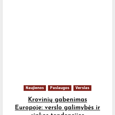
Naujienos
Paslaugos
Verslas
Krovinių gabenimas
Europoje: verslo galimybės ir