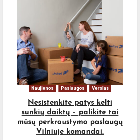
Naujienos
Paslaugos
Verslas
Nesistenkite patys kelti
sunkių daiktų – palikite tai
mūsų perkraustymo paslaugų
Vilniuje komandai.