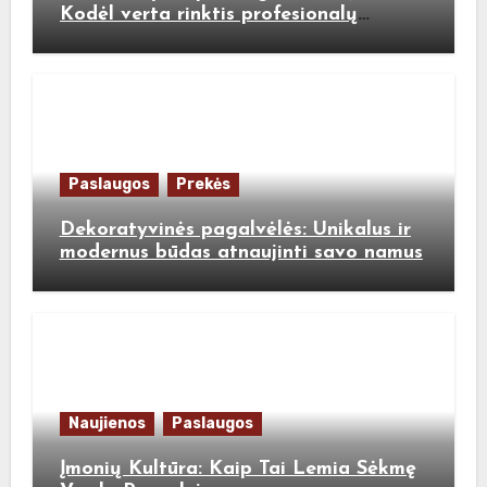
Kodėl verta rinktis profesionalų
pagalbą?
Paslaugos
Prekės
Dekoratyvinės pagalvėlės: Unikalus ir
modernus būdas atnaujinti savo namus
Naujienos
Paslaugos
Įmonių Kultūra: Kaip Tai Lemia Sėkmę