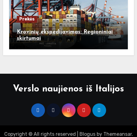
Prekės
Krovinių ekspedijavimas: Regioniniai
skirtumai
Verslo naujienos iš Italijos
Copyright © All rights reserved
|
Blogus
by
Themeansar
.