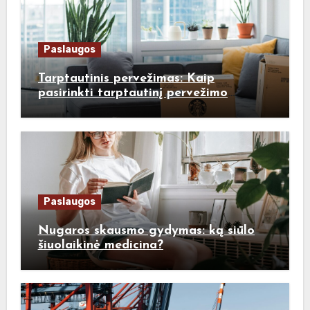
Paslaugos
Tarptautinis pervežimas: Kaip
pasirinkti tarptautinį pervežimo
paslaugų teikėją?
Paslaugos
Nugaros skausmo gydymas: ką siūlo
šiuolaikinė medicina?