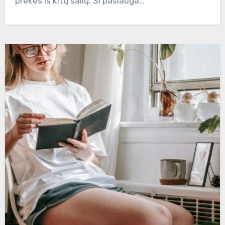
prekes iš kitų šalių. Ši paslauga…