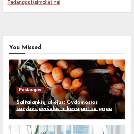
Padangos išsimokėtinai
You Missed
Paslaugos
Šaltalankių aliejus: Gydomosios
savybės peršalus ir kovojant su gripu