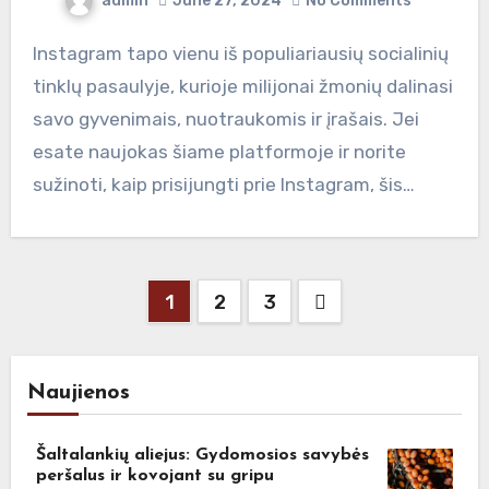
admin
June 27, 2024
No Comments
Instagram tapo vienu iš populiariausių socialinių
tinklų pasaulyje, kurioje milijonai žmonių dalinasi
savo gyvenimais, nuotraukomis ir įrašais. Jei
esate naujokas šiame platformoje ir norite
sužinoti, kaip prisijungti prie Instagram, šis…
Posts
1
2
3
pagination
Naujienos
Šaltalankių aliejus: Gydomosios savybės
peršalus ir kovojant su gripu