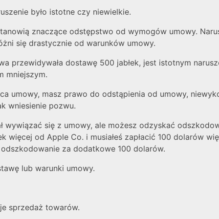
uszenie było istotne czy niewielkie.
ej stanowią znaczące odstępstwo od wymogów umowy. Naruszen
 różni się drastycznie od warunków umowy.
 przewidywała dostawę 500 jabłek, jest istotnym narusz
m mniejszym.
zająca umowy, masz prawo do odstąpienia od umowy, niew
ak wniesienie pozwu.
ł wywiązać się z umowy, ale możesz odzyskać odszkodowani
k więcej od Apple Co. i musiałeś zapłacić 100 dolarów więc
 o odszkodowanie za dodatkowe 100 dolarów.
stawę lub warunki umowy.
uje sprzedaż towarów.