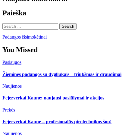
Paieška
Search
for:
Padangos išsimokėtinai
You Missed
Paslaugos
Žieminės padangos su dygliukais – triukšmas ir draudimai
Naujienos
Fejerverkai Kaune: naujausi pasiūlymai ir akcijos
Prekės
Fejerverkai Kaune – profesionalūs pirotechnikos šou!
Naujienos