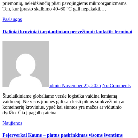
priemonių, neleidžiančių plisti pavojingiems mikroorganizmams.
Ten, kur įprasto skalbimo 40–60 °C gali nepakakti,…
Paslaugos
Daliniai kroviniai tarptautiniam pervežimui: lankstūs terminai
admin
November 25, 2025
No Comments
Šiuolaikiniame globaliame versle logistika vaidina lemiamą
vaidmenį. Ne visos įmonės gali sau leisti pilnus sunkvežimių ar
konteinerių krovinius, ypač kai siuntos yra mažos ar vidutinio
dydžio. Čia į pagalbą ateina…
Naujienos
Fejerverkai Kaune – platus pasirinkimas visoms šventėms