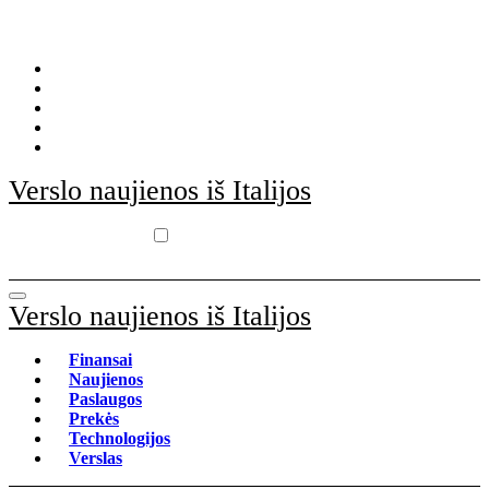
Skip
to
content
Verslo naujienos iš Italijos
Verslo naujienos iš Italijos
Finansai
Naujienos
Paslaugos
Prekės
Technologijos
Verslas