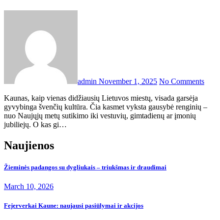
admin
November 1, 2025
No Comments
Kaunas, kaip vienas didžiausių Lietuvos miestų, visada garsėja
gyvybinga švenčių kultūra. Čia kasmet vyksta gausybė renginių –
nuo Naujųjų metų sutikimo iki vestuvių, gimtadienų ar įmonių
jubiliejų. O kas gi…
Naujienos
Žieminės padangos su dygliukais – triukšmas ir draudimai
March 10, 2026
Fejerverkai Kaune: naujausi pasiūlymai ir akcijos