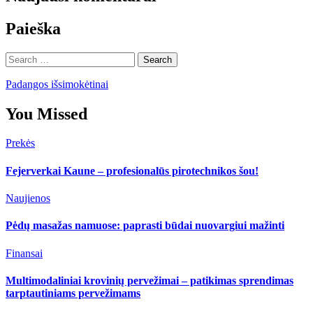
Paieška
Search
for:
Padangos išsimokėtinai
You Missed
Prekės
Fejerverkai Kaune – profesionalūs pirotechnikos šou!
Naujienos
Pėdų masažas namuose: paprasti būdai nuovargiui mažinti
Finansai
Multimodaliniai krovinių pervežimai – patikimas sprendimas
tarptautiniams pervežimams