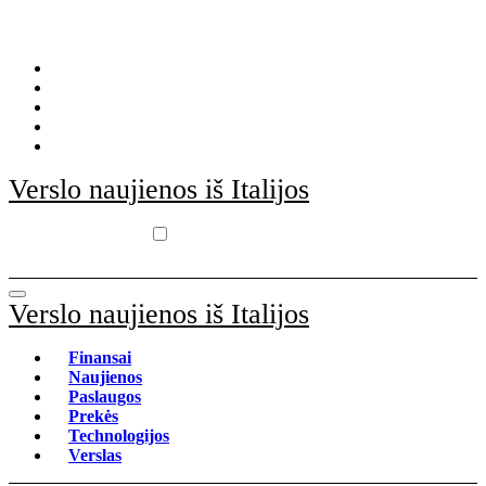
Skip
to
content
Verslo naujienos iš Italijos
Verslo naujienos iš Italijos
Finansai
Naujienos
Paslaugos
Prekės
Technologijos
Verslas