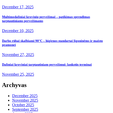
December 17, 2025
Multimodaliniai krovinių pervežimai – patikimas sprendimas
tarptautiniams pervežimams
December 10, 2025
Darbo rūbai skalbiami 90°C – higienos standartai ligoninėms ir maisto
pramonei
November 27, 2025
Daliniai kroviniai tarptautiniam pervežimui: lankstūs terminai
November 25, 2025
Archyvas
December 2025
November 2025
October 2025
September 2025