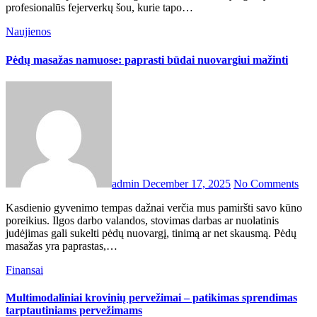
profesionalūs fejerverkų šou, kurie tapo…
Naujienos
Pėdų masažas namuose: paprasti būdai nuovargiui mažinti
admin
December 17, 2025
No Comments
Kasdienio gyvenimo tempas dažnai verčia mus pamiršti savo kūno
poreikius. Ilgos darbo valandos, stovimas darbas ar nuolatinis
judėjimas gali sukelti pėdų nuovargį, tinimą ar net skausmą. Pėdų
masažas yra paprastas,…
Finansai
Multimodaliniai krovinių pervežimai – patikimas sprendimas
tarptautiniams pervežimams