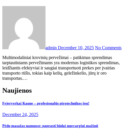
admin
December 10, 2025
No Comments
Multimodaliniai krovinių pervežimai – patikimas sprendimas
tarptautiniams pervežimams yra modernus logistikos sprendimas,
leidžiantis efektyviai ir saugiai transportuoti prekes per įvairias
transporto rūšis, tokias kaip kelių, geležinkelio, jūrų ir oro
transportas.…
Naujienos
Fejerverkai Kaune – profesionalūs pirotechnikos šou!
December 24, 2025
Pėdų masažas namuose: paprasti būdai nuovargiui mažinti