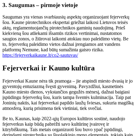
3.
Saugumas – pirmoje vietoje
Saugumas yra vienas svarbiausių aspektų organizuojant fejerverkų
šou. Kaune pirotechnikos ekspertai griežtai laikosi Lietuvos teisės
aktų, reglamentuojančių pirotechnikos gaminių naudojimą. Prieš
kiekvieną šou atliekami išsamūs rizikos vertinimai, nustatomos
saugios zonos, o žiūrovai laikomi atokiau nuo paleidimo vietų. Be
to, fejerverkų paleidimo vietos dažnai įrengiamos ant vandens
platformų Nemune, kad būtų sumažinta gaisro rizika.
https://fejerverkaikaune.lt/co2-sautuvas/
Fejerverkai ir Kauno kultūra
Fejerverkai Kaune nėra tik pramoga – jie atspindi miesto dvasią ir jo
gyventojų entuziazmą švęsti gyvenimą. Pavyzdžiui, kasmetinės
Kauno miesto dienos, vykstančios gegužės mėnesį, dažnai baigiasi
įspūdingu fejerverkų šou, kuris tampa šventės kulminacija. Taip pat
Joninių naktis, kai fejerverkai papildo laužų šviesas, sukuria magišką
atmosferą, kurią prisimena tiek vietiniai, tiek svečiai.
Be to, Kaunas, kaip 2022-ųjų Europos kultūros sostinė, naudojo
fejerverkus kaip būdą pabrėžti savo kultūrinę įvairovę ir
kūrybiškumą. Tais metais organizuoti šou buvo ypač įspūdingi,
derindami pirotechniką su šiuolaikinio meno elementais, tokiais kaip