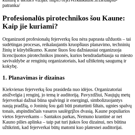
patranka/
Profesionalūs pirotechnikos šou Kaune:
Kaip jie kuriami?
Organizuoti profesionalų fejerverkų šou nėra paprasta užduotis – tai
sudėtingas procesas, reikalaujantis kruopštaus planavimo, techninių
žinių ir kūrybiškumo. Kaune šiuos šou dažniausiai organizuoja
licencijuotos pirotechnikos įmonės, kurios bendradarbiauja su miesto
savivaldybe ar renginių organizatoriais, kad užtikrintų saugumą ir
kokybę.
1.
Planavimas ir dizainas
Kiekvienas fejerverkų šou prasideda nuo idėjos. Organizatoriai
atsižvelgia į renginį, jo temą ir auditoriją. Pavyzdžiui, Naujųjų metų
fejerverkai dažnai būna spalvingi ir energingi, simbolizuojantys
naują pradžią, o Joninių šou gali būti praturtinti šiltais, ugnies spalvų
tonais, atspindinčiais vasaros saulėgrįžos dvasią. Kaune populiarios
vietos fejerverkams – Santakos parkas, Nemuno krantinė ar net
Kauno pilies aplinka – taip pat turi įtakos šou dizainui, nes būtina
užtikrinti, kad fejerverkai būtų matomi kuo platesnei auditorijai.