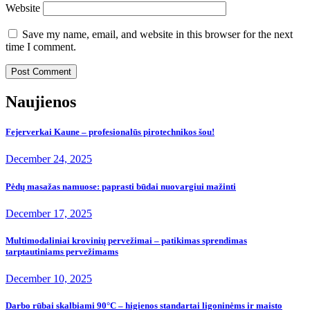
Website
Save my name, email, and website in this browser for the next
time I comment.
Naujienos
Fejerverkai Kaune – profesionalūs pirotechnikos šou!
December 24, 2025
Pėdų masažas namuose: paprasti būdai nuovargiui mažinti
December 17, 2025
Multimodaliniai krovinių pervežimai – patikimas sprendimas
tarptautiniams pervežimams
December 10, 2025
Darbo rūbai skalbiami 90°C – higienos standartai ligoninėms ir maisto