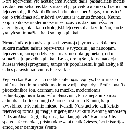
Nors fejerverkai yra neatsiejama švenčių dalis, pastaraisiais metais
vis dažniau keliamas klausimas dėl jų poveikio aplinkai. Tradiciniai
fejerverkai gali išskirti dūmus ir chemines medžiagas, kurios teršia
orą, o triukšmas gali trikdyti gyvūnus ir jautrius žmones. Kaune,
kaip ir kituose moderniuose miestuose, vis dažniau ieškoma
alternatyvų, tokių kaip ekologiški fejerverkai ar lazerių šou, kurie
yra tylesni ir mažiau kenksmingi aplinkai.
Pirotechnikos įmonės taip pat investuoja į tyrimus, siekdamos
sukurti mažiau taršius fejerverkus. Pavyzdžiui, jau naudojami
fejerverkai, kurių sudėtyje yra mažiau sunkiųjų metalų, o tai
sumažina jų poveikį aplinkai. Be to, dronų šou, kurie naudoja
šviesas vietoj sprogmenų, tampa vis populiaresni ir gali ateityje iš
dalies pakeisti tradicinius fejerverkus.
Fejerverkai Kaune – tai ne tik spalvingas reginys, bet ir miesto
kultūros, bendruomeniškumo ir inovacijų atspindys. Profesionalūs
pirotechnikos šou, derinami su muzika, moderniomis
technologijomis ir kruopščiu planavimu, kuria nepamirštamas
akimirkas, kurios sujungia žmones ir stiprina Kauno, kaip
gyvybingo ir šventinio miesto, įvaizdį. Nors ateityje gali keistis
fejerverkų forma, jų magija ir gebėjimas sukurti šventinę atmosferą
išliks amžina. Taigi, kitą kartą, kai danguje virš Kauno sužibs
spalvoti fejerverkai, prisiminkite – tai ne tik šviesos, bet ir istorijos,
emocijos ir bendrystės šventė.