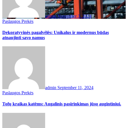
admin
November 3, 2024
Paslaugos
Prekės
Dekoratyvinės pagalvėlės: Unikalus ir modernus būdas
atnaujinti savo namus
admin
September 11, 2024
Paslaugos
Prekės
Tofų kraikas katėms: Augalinis pasirinkimas jūsų augintiniui.