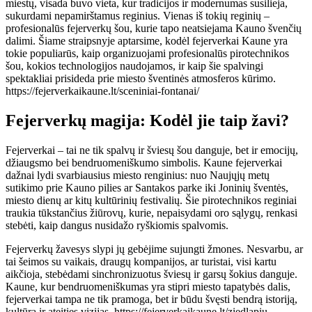
miestų, visada buvo vieta, kur tradicijos ir modernumas susilieja,
sukurdami nepamirštamus reginius. Vienas iš tokių reginių –
profesionalūs fejerverkų šou, kurie tapo neatsiejama Kauno švenčių
dalimi. Šiame straipsnyje aptarsime, kodėl fejerverkai Kaune yra
tokie populiarūs, kaip organizuojami profesionalūs pirotechnikos
šou, kokios technologijos naudojamos, ir kaip šie spalvingi
spektakliai prisideda prie miesto šventinės atmosferos kūrimo.
https://fejerverkaikaune.lt/sceniniai-fontanai/
Fejerverkų magija: Kodėl jie taip žavi?
Fejerverkai – tai ne tik spalvų ir šviesų šou danguje, bet ir emocijų,
džiaugsmo bei bendruomeniškumo simbolis. Kaune fejerverkai
dažnai lydi svarbiausius miesto renginius: nuo Naujųjų metų
sutikimo prie Kauno pilies ar Santakos parke iki Joninių šventės,
miesto dienų ar kitų kultūrinių festivalių. Šie pirotechnikos reginiai
traukia tūkstančius žiūrovų, kurie, nepaisydami oro sąlygų, renkasi
stebėti, kaip dangus nusidažo ryškiomis spalvomis.
Fejerverkų žavesys slypi jų gebėjime sujungti žmones. Nesvarbu, ar
tai šeimos su vaikais, draugų kompanijos, ar turistai, visi kartu
aikčioja, stebėdami sinchronizuotus šviesų ir garsų šokius danguje.
Kaune, kur bendruomeniškumas yra stipri miesto tapatybės dalis,
fejerverkai tampa ne tik pramoga, bet ir būdu švęsti bendrą istoriją,
kultūrą ir ateities vizijas. https://fejerverkaikaune.lt/ziedlapiu-