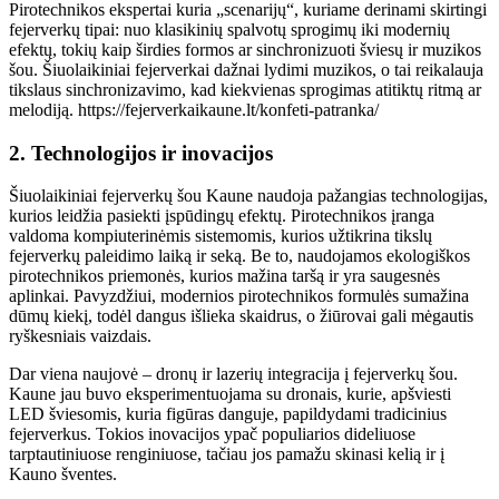
Pirotechnikos ekspertai kuria „scenarijų“, kuriame derinami skirtingi
fejerverkų tipai: nuo klasikinių spalvotų sprogimų iki modernių
efektų, tokių kaip širdies formos ar sinchronizuoti šviesų ir muzikos
šou. Šiuolaikiniai fejerverkai dažnai lydimi muzikos, o tai reikalauja
tikslaus sinchronizavimo, kad kiekvienas sprogimas atitiktų ritmą ar
melodiją. https://fejerverkaikaune.lt/konfeti-patranka/
2.
Technologijos ir inovacijos
Šiuolaikiniai fejerverkų šou Kaune naudoja pažangias technologijas,
kurios leidžia pasiekti įspūdingų efektų. Pirotechnikos įranga
valdoma kompiuterinėmis sistemomis, kurios užtikrina tikslų
fejerverkų paleidimo laiką ir seką. Be to, naudojamos ekologiškos
pirotechnikos priemonės, kurios mažina taršą ir yra saugesnės
aplinkai. Pavyzdžiui, modernios pirotechnikos formulės sumažina
dūmų kiekį, todėl dangus išlieka skaidrus, o žiūrovai gali mėgautis
ryškesniais vaizdais.
Dar viena naujovė – dronų ir lazerių integracija į fejerverkų šou.
Kaune jau buvo eksperimentuojama su dronais, kurie, apšviesti
LED šviesomis, kuria figūras danguje, papildydami tradicinius
fejerverkus. Tokios inovacijos ypač populiarios dideliuose
tarptautiniuose renginiuose, tačiau jos pamažu skinasi kelią ir į
Kauno šventes.