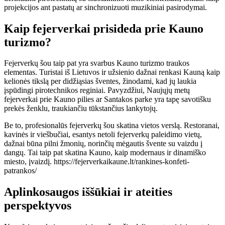
projekcijos ant pastatų ar sinchronizuoti muzikiniai pasirodymai.
Kaip fejerverkai prisideda prie Kauno
turizmo?
Fejerverkų šou taip pat yra svarbus Kauno turizmo traukos
elementas. Turistai iš Lietuvos ir užsienio dažnai renkasi Kauną kaip
kelionės tikslą per didžiąsias šventes, žinodami, kad jų laukia
įspūdingi pirotechnikos reginiai. Pavyzdžiui, Naujųjų metų
fejerverkai prie Kauno pilies ar Santakos parke yra tapę savotišku
prekės ženklu, traukiančiu tūkstančius lankytojų.
Be to, profesionalūs fejerverkų šou skatina vietos verslą. Restoranai,
kavinės ir viešbučiai, esantys netoli fejerverkų paleidimo vietų,
dažnai būna pilni žmonių, norinčių mėgautis švente su vaizdu į
dangų. Tai taip pat skatina Kauno, kaip modernaus ir dinamiško
miesto, įvaizdį. https://fejerverkaikaune.lt/rankines-konfeti-
patrankos/
Aplinkosaugos iššūkiai ir ateities
perspektyvos