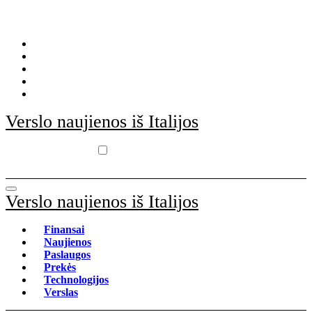
Skip
to
content
Verslo naujienos iš Italijos
Verslo naujienos iš Italijos
Finansai
Naujienos
Paslaugos
Prekės
Technologijos
Verslas