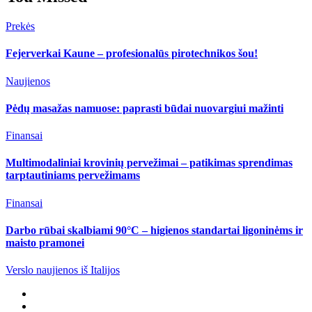
Prekės
Fejerverkai Kaune – profesionalūs pirotechnikos šou!
Naujienos
Pėdų masažas namuose: paprasti būdai nuovargiui mažinti
Finansai
Multimodaliniai krovinių pervežimai – patikimas sprendimas
tarptautiniams pervežimams
Finansai
Darbo rūbai skalbiami 90°C – higienos standartai ligoninėms ir
maisto pramonei
Verslo naujienos iš Italijos