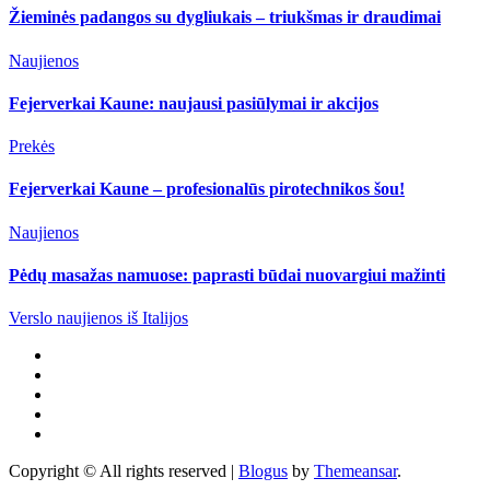
Žieminės padangos su dygliukais – triukšmas ir draudimai
Naujienos
Fejerverkai Kaune: naujausi pasiūlymai ir akcijos
Prekės
Fejerverkai Kaune – profesionalūs pirotechnikos šou!
Naujienos
Pėdų masažas namuose: paprasti būdai nuovargiui mažinti
Verslo naujienos iš Italijos
Copyright © All rights reserved
|
Blogus
by
Themeansar
.