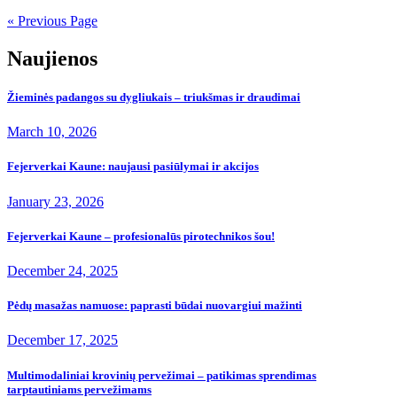
pagination
« Previous Page
Naujienos
Žieminės padangos su dygliukais – triukšmas ir draudimai
March 10, 2026
Fejerverkai Kaune: naujausi pasiūlymai ir akcijos
January 23, 2026
Fejerverkai Kaune – profesionalūs pirotechnikos šou!
December 24, 2025
Pėdų masažas namuose: paprasti būdai nuovargiui mažinti
December 17, 2025
Multimodaliniai krovinių pervežimai – patikimas sprendimas
tarptautiniams pervežimams