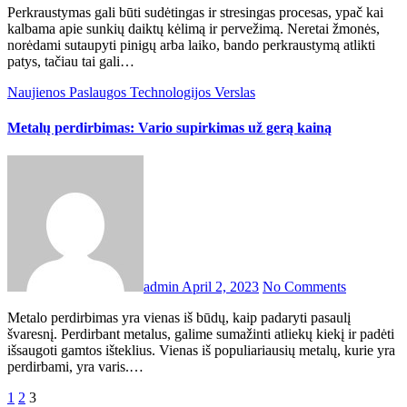
Perkraustymas gali būti sudėtingas ir stresingas procesas, ypač kai
kalbama apie sunkių daiktų kėlimą ir pervežimą. Neretai žmonės,
norėdami sutaupyti pinigų arba laiko, bando perkraustymą atlikti
patys, tačiau tai gali…
Naujienos
Paslaugos
Technologijos
Verslas
Metalų perdirbimas: Vario supirkimas už gerą kainą
admin
April 2, 2023
No Comments
Metalo perdirbimas yra vienas iš būdų, kaip padaryti pasaulį
švaresnį. Perdirbant metalus, galime sumažinti atliekų kiekį ir padėti
išsaugoti gamtos išteklius. Vienas iš populiariausių metalų, kurie yra
perdirbami, yra varis.…
Posts
1
2
3