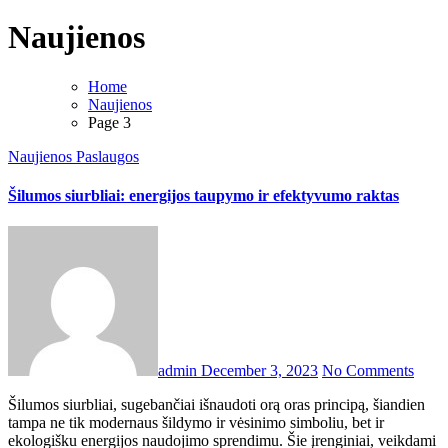
Naujienos
Home
Naujienos
Page 3
Naujienos
Paslaugos
Šilumos siurbliai: energijos taupymo ir efektyvumo raktas
admin
December 3, 2023
No Comments
Šilumos siurbliai, sugebančiai išnaudoti orą oras principą, šiandien
tampa ne tik modernaus šildymo ir vėsinimo simboliu, bet ir
ekologišku energijos naudojimo sprendimu. Šie įrenginiai, veikdami