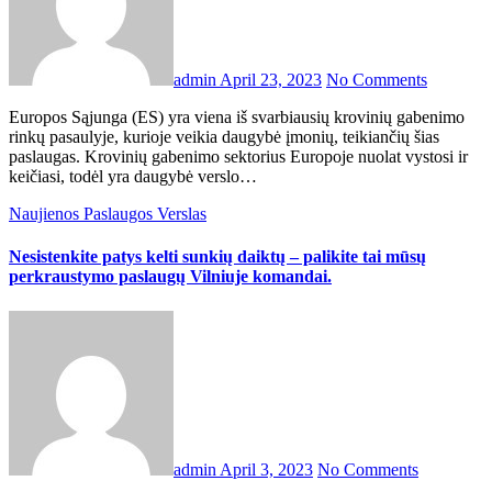
admin
April 23, 2023
No Comments
Europos Sąjunga (ES) yra viena iš svarbiausių krovinių gabenimo
rinkų pasaulyje, kurioje veikia daugybė įmonių, teikiančių šias
paslaugas. Krovinių gabenimo sektorius Europoje nuolat vystosi ir
keičiasi, todėl yra daugybė verslo…
Naujienos
Paslaugos
Verslas
Nesistenkite patys kelti sunkių daiktų – palikite tai mūsų
perkraustymo paslaugų Vilniuje komandai.
admin
April 3, 2023
No Comments