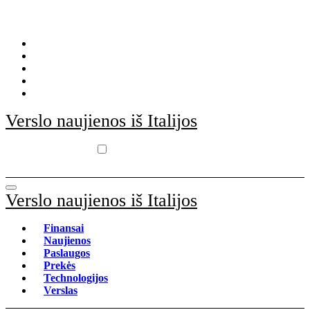
Skip
to
content
Verslo naujienos iš Italijos
Verslo naujienos iš Italijos
Finansai
Naujienos
Paslaugos
Prekės
Technologijos
Verslas