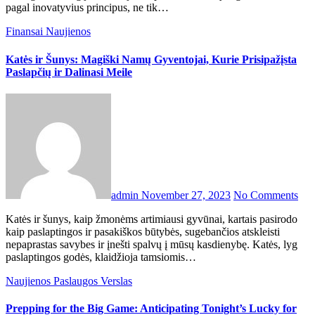
pagal inovatyvius principus, ne tik…
Finansai
Naujienos
Katės ir Šunys: Magiški Namų Gyventojai, Kurie Prisipažįsta
Paslapčių ir Dalinasi Meile
admin
November 27, 2023
No Comments
Katės ir šunys, kaip žmonėms artimiausi gyvūnai, kartais pasirodo
kaip paslaptingos ir pasakiškos būtybės, sugebančios atskleisti
nepaprastas savybes ir įnešti spalvų į mūsų kasdienybę. Katės, lyg
paslaptingos godės, klaidžioja tamsiomis…
Naujienos
Paslaugos
Verslas
Prepping for the Big Game: Anticipating Tonight’s Lucky for