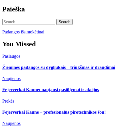
Paieška
Search
for:
Padangos išsimokėtinai
You Missed
Paslaugos
Žieminės padangos su dygliukais – triukšmas ir draudimai
Naujienos
Fejerverkai Kaune: naujausi pasiūlymai ir akcijos
Prekės
Fejerverkai Kaune – profesionalūs pirotechnikos šou!
Naujienos