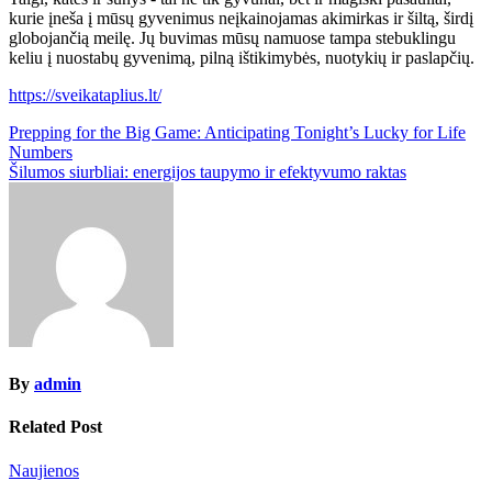
kurie įneša į mūsų gyvenimus neįkainojamas akimirkas ir šiltą, širdį
globojančią meilę. Jų buvimas mūsų namuose tampa stebuklingu
keliu į nuostabų gyvenimą, pilną ištikimybės, nuotykių ir paslapčių.
https://sveikataplius.lt/
Post
Prepping for the Big Game: Anticipating Tonight’s Lucky for Life
Numbers
navigation
Šilumos siurbliai: energijos taupymo ir efektyvumo raktas
By
admin
Related Post
Naujienos