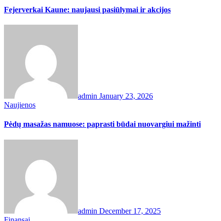
Fejerverkai Kaune: naujausi pasiūlymai ir akcijos
admin
January 23, 2026
Naujienos
Pėdų masažas namuose: paprasti būdai nuovargiui mažinti
admin
December 17, 2025
Finansai