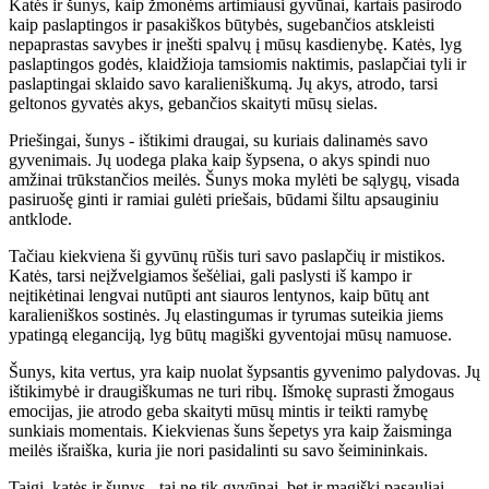
Katės ir šunys, kaip žmonėms artimiausi gyvūnai, kartais pasirodo
kaip paslaptingos ir pasakiškos būtybės, sugebančios atskleisti
nepaprastas savybes ir įnešti spalvų į mūsų kasdienybę. Katės, lyg
paslaptingos godės, klaidžioja tamsiomis naktimis, paslapčiai tyli ir
paslaptingai sklaido savo karalieniškumą. Jų akys, atrodo, tarsi
geltonos gyvatės akys, gebančios skaityti mūsų sielas.
Priešingai, šunys - ištikimi draugai, su kuriais dalinamės savo
gyvenimais. Jų uodega plaka kaip šypsena, o akys spindi nuo
amžinai trūkstančios meilės. Šunys moka mylėti be sąlygų, visada
pasiruošę ginti ir ramiai gulėti priešais, būdami šiltu apsauginiu
antklode.
Tačiau kiekviena ši gyvūnų rūšis turi savo paslapčių ir mistikos.
Katės, tarsi neįžvelgiamos šešėliai, gali paslysti iš kampo ir
neįtikėtinai lengvai nutūpti ant siauros lentynos, kaip būtų ant
karalieniškos sostinės. Jų elastingumas ir tyrumas suteikia jiems
ypatingą eleganciją, lyg būtų magiški gyventojai mūsų namuose.
Šunys, kita vertus, yra kaip nuolat šypsantis gyvenimo palydovas. Jų
ištikimybė ir draugiškumas ne turi ribų. Išmokę suprasti žmogaus
emocijas, jie atrodo geba skaityti mūsų mintis ir teikti ramybę
sunkiais momentais. Kiekvienas šuns šepetys yra kaip žaisminga
meilės išraiška, kuria jie nori pasidalinti su savo šeimininkais.
Taigi, katės ir šunys - tai ne tik gyvūnai, bet ir magiški pasauliai,