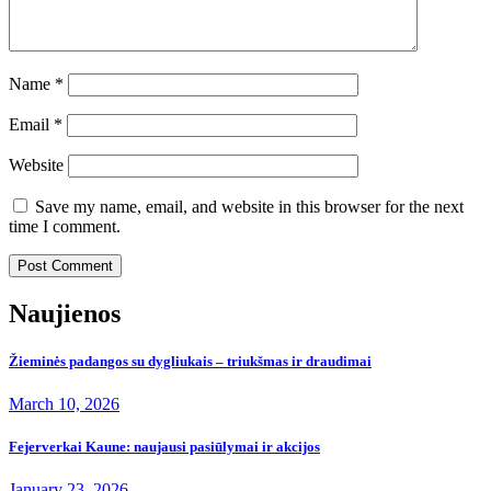
Name
*
Email
*
Website
Save my name, email, and website in this browser for the next
time I comment.
Naujienos
Žieminės padangos su dygliukais – triukšmas ir draudimai
March 10, 2026
Fejerverkai Kaune: naujausi pasiūlymai ir akcijos
January 23, 2026