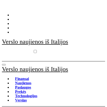
Skip
to
content
Verslo naujienos iš Italijos
Verslo naujienos iš Italijos
Finansai
Naujienos
Paslaugos
Prekės
Technologijos
Verslas