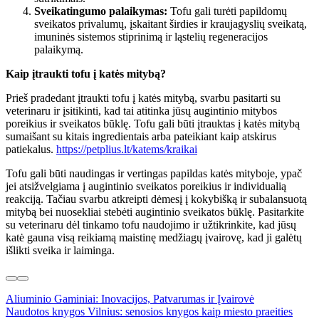
Sveikatingumo palaikymas:
Tofu gali turėti papildomų
sveikatos privalumų, įskaitant širdies ir kraujagyslių sveikatą,
imuninės sistemos stiprinimą ir ląstelių regeneracijos
palaikymą.
Kaip įtraukti tofu į katės mitybą?
Prieš pradedant įtraukti tofu į katės mitybą, svarbu pasitarti su
veterinaru ir įsitikinti, kad tai atitinka jūsų augintinio mitybos
poreikius ir sveikatos būklę. Tofu gali būti įtrauktas į katės mitybą
sumaišant su kitais ingredientais arba pateikiant kaip atskirus
patiekalus.
https://petplius.lt/katems/kraikai
Tofu gali būti naudingas ir vertingas papildas katės mityboje, ypač
jei atsižvelgiama į augintinio sveikatos poreikius ir individualią
reakciją. Tačiau svarbu atkreipti dėmesį į kokybišką ir subalansuotą
mitybą bei nuosekliai stebėti augintinio sveikatos būklę. Pasitarkite
su veterinaru dėl tinkamo tofu naudojimo ir užtikrinkite, kad jūsų
katė gauna visą reikiamą maistinę medžiagų įvairovę, kad ji galėtų
išlikti sveika ir laiminga.
Post
Aliuminio Gaminiai: Inovacijos, Patvarumas ir Įvairovė
Naudotos knygos Vilnius: senosios knygos kaip miesto praeities