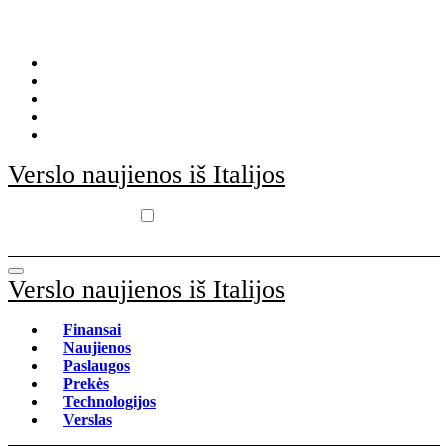
Skip
to
content
Verslo naujienos iš Italijos
Verslo naujienos iš Italijos
Finansai
Naujienos
Paslaugos
Prekės
Technologijos
Verslas