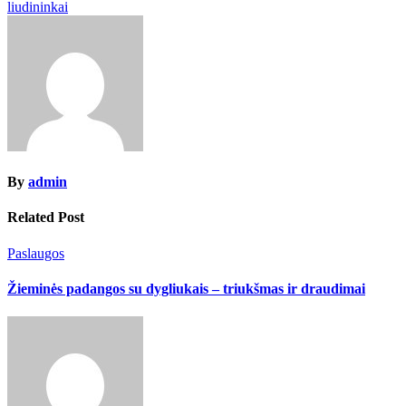
navigation
liudininkai
By
admin
Related Post
Paslaugos
Žieminės padangos su dygliukais – triukšmas ir draudimai