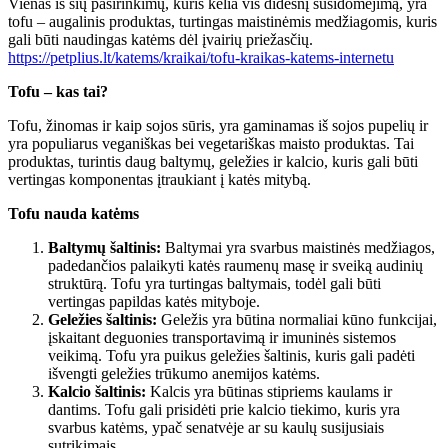
Vienas iš šių pasirinkimų, kuris kelia vis didesnį susidomėjimą, yra
tofu – augalinis produktas, turtingas maistinėmis medžiagomis, kuris
gali būti naudingas katėms dėl įvairių priežasčių.
https://petplius.lt/katems/kraikai/tofu-kraikas-katems-internetu
Tofu – kas tai?
Tofu, žinomas ir kaip sojos sūris, yra gaminamas iš sojos pupelių ir
yra populiarus veganiškas bei vegetariškas maisto produktas. Tai
produktas, turintis daug baltymų, geležies ir kalcio, kuris gali būti
vertingas komponentas įtraukiant į katės mitybą.
Tofu nauda katėms
Baltymų šaltinis:
Baltymai yra svarbus maistinės medžiagos,
padedančios palaikyti katės raumenų masę ir sveiką audinių
struktūrą. Tofu yra turtingas baltymais, todėl gali būti
vertingas papildas katės mityboje.
Geležies šaltinis:
Geležis yra būtina normaliai kūno funkcijai,
įskaitant deguonies transportavimą ir imuninės sistemos
veikimą. Tofu yra puikus geležies šaltinis, kuris gali padėti
išvengti geležies trūkumo anemijos katėms.
Kalcio šaltinis:
Kalcis yra būtinas stipriems kaulams ir
dantims. Tofu gali prisidėti prie kalcio tiekimo, kuris yra
svarbus katėms, ypač senatvėje ar su kaulų susijusiais
sutrikimais.