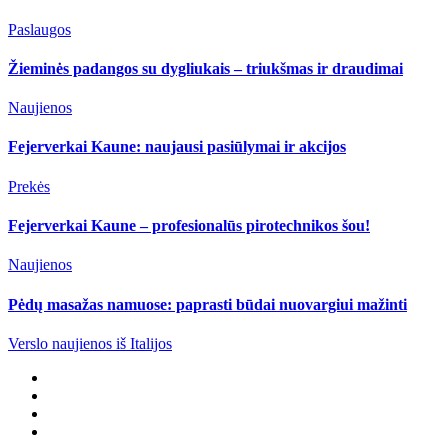
Paslaugos
Žieminės padangos su dygliukais – triukšmas ir draudimai
Naujienos
Fejerverkai Kaune: naujausi pasiūlymai ir akcijos
Prekės
Fejerverkai Kaune – profesionalūs pirotechnikos šou!
Naujienos
Pėdų masažas namuose: paprasti būdai nuovargiui mažinti
Verslo naujienos iš Italijos