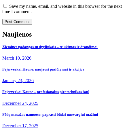
Save my name, email, and website in this browser for the next
time I comment.
Naujienos
Žieminės padangos su dygliukais – triukšmas ir draudimai
March 10, 2026
Fejerverkai Kaune: naujausi pasiūlymai ir akcijos
January 23, 2026
Fejerverkai Kaune – profesionalūs pirotechnikos šou!
December 24, 2025
Pėdų masažas namuose: paprasti būdai nuovargiui mažinti
December 17, 2025