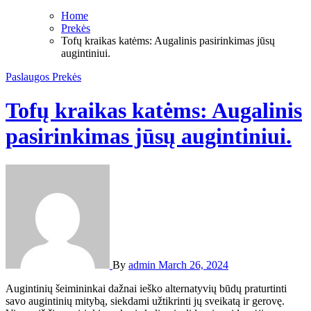
Home
Prekės
Tofų kraikas katėms: Augalinis pasirinkimas jūsų
augintiniui.
Paslaugos
Prekės
Tofų kraikas katėms: Augalinis
pasirinkimas jūsų augintiniui.
By
admin
March 26, 2024
Augintinių šeimininkai dažnai ieško alternatyvių būdų praturtinti
savo augintinių mitybą, siekdami užtikrinti jų sveikatą ir gerovę.