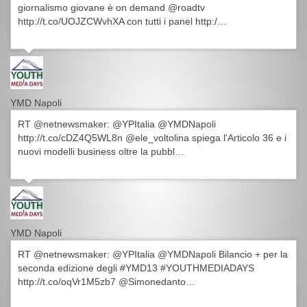
giornalismo giovane è on demand @roadtv
http://t.co/UOJZCWvhXA con tutti i panel http:/…
YMD Napoli
RT @netnewsmaker: @YPItalia @YMDNapoli
http://t.co/cDZ4Q5WL8n @ele_voltolina spiega l'Articolo 36 e i
nuovi modelli business oltre la pubbl…
YMD Napoli
RT @netnewsmaker: @YPItalia @YMDNapoli Bilancio + per la
seconda edizione degli #YMD13 #YOUTHMEDIADAYS
http://t.co/oqVr1M5zb7 @Simonedanto…