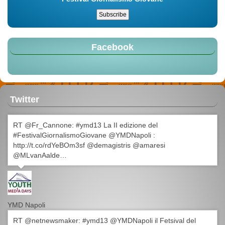
Facebook
Twitter
RT @Fr_Cannone: #ymd13 La II edizione del
#FestivalGiornalismoGiovane @YMDNapoli :
http://t.co/rdYeBOm3sf @demagistris @amaresi
@MLvanAalde…
YMD Napoli
RT @netnewsmaker: #ymd13 @YMDNapoli il Fetsival del