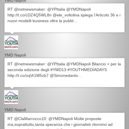
YMD Napoli
RT @netnewsmaker: @YPItalia @YMDNapoli
http://t.co/cDZ4Q5WL8n @ele_voltolina spiega l'Articolo 36 e i
nuovi modelli business oltre la pubbl…
YMD Napoli
RT @netnewsmaker: @YPItalia @YMDNapoli Bilancio + per la
seconda edizione degli #YMD13 #YOUTHMEDIADAYS
http://t.co/oqVr1M5zb7 @Simonedanto…
YMD Napoli
RT @ClaMarrocco10: @YMDNapoli Molte proposte
ma,soprattutto,tanta speranza che i giornalisti ritornino ad