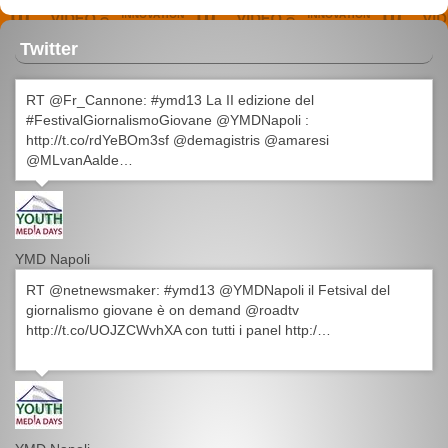
Twitter
RT @Fr_Cannone: #ymd13 La II edizione del
#FestivalGiornalismoGiovane @YMDNapoli :
http://t.co/rdYeBOm3sf @demagistris @amaresi
@MLvanAalde…
YMD Napoli
RT @netnewsmaker: #ymd13 @YMDNapoli il Fetsival del
giornalismo giovane è on demand @roadtv
http://t.co/UOJZCWvhXA con tutti i panel http:/…