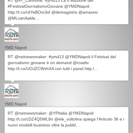
RT @Fr_Cannone: #ymd13 La II edizione del
#FestivalGiornalismoGiovane @YMDNapoli :
http://t.co/rdYeBOm3sf @demagistris @amaresi
@MLvanAalde…
YMD Napoli
RT @netnewsmaker: #ymd13 @YMDNapoli il Fetsival del
giornalismo giovane è on demand @roadtv
http://t.co/UOJZCWvhXA con tutti i panel http:/…
YMD Napoli
RT @netnewsmaker: @YPItalia @YMDNapoli
http://t.co/cDZ4Q5WL8n @ele_voltolina spiega l'Articolo 36 e i
nuovi modelli business oltre la pubbl…