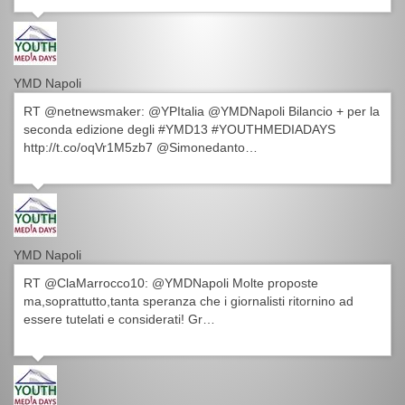
YMD Napoli
RT @netnewsmaker: @YPItalia @YMDNapoli Bilancio + per la
seconda edizione degli #YMD13 #YOUTHMEDIADAYS
http://t.co/oqVr1M5zb7 @Simonedanto…
YMD Napoli
RT @ClaMarrocco10: @YMDNapoli Molte proposte
ma,soprattutto,tanta speranza che i giornalisti ritornino ad
essere tutelati e considerati! Gr…