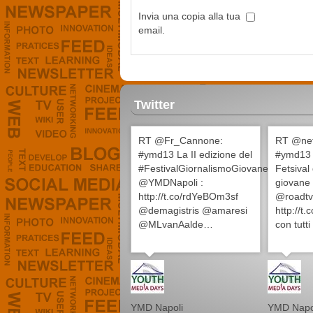
Invia una copia alla tua
email.
Twitter
RT @Fr_Cannone:
RT @ne
#ymd13 La II edizione del
#ymd13 
#FestivalGiornalismoGiovane
Fetsival
@YMDNapoli :
giovane
http://t.co/rdYeBOm3sf
@roadtv
@demagistris @amaresi
http://
@MLvanAalde…
con tutti
YMD Napoli
YMD Napo