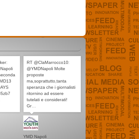
ker:
RT @ClaMarrocco10:
Napoli
@YMDNapoli Molte
 seconda
proposte
#YMD13
ma,soprattutto,tanta
AYS
speranza che i giornalisti
1M5zb7
ritornino ad essere
…
tutelati e considerati!
Gr…
YMD Napoli