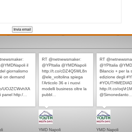
Invia email
tnewsmaker:
RT @netnewsmaker:
RT @netnewsma
@YMDNapoli il
@YPItalia @YMDNapoli
@YPItalia @YMD
 del giornalismo
http://t.co/cDZ4Q5WL8n
Bilancio + per la
 è on demand
@ele_voltolina spiega
edizione degli 
l'Articolo 36 e i nuovi
#YOUTHMEDIAD
t.co/UOJZCWvhXA
modelli business oltre la
http://t.co/oqVr
 i panel http:/…
pubbl…
@Simonedanto
li
YMD Napoli
YMD Napoli