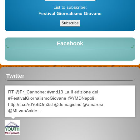
List to subscribe:
Festival Giornalismo Giovane
Facebook
Twitter
RT @Fr_Cannone: #ymd13 La II edizione del
#FestivalGiornalismoGiovane @YMDNapoli :
http://t.co/rdYeBOm3sf @demagistris @amaresi
@MLvanAalde…