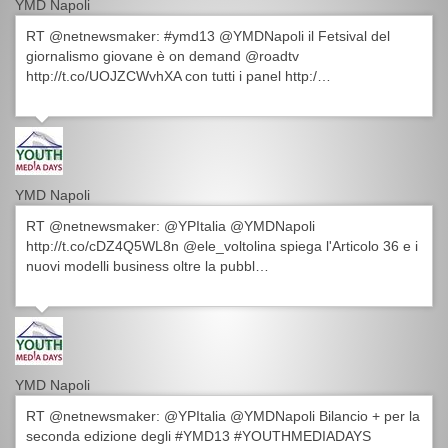
YMD Napoli
RT @netnewsmaker: #ymd13 @YMDNapoli il Fetsival del
giornalismo giovane è on demand @roadtv
http://t.co/UOJZCWvhXA con tutti i panel http:/…
YMD Napoli
RT @netnewsmaker: @YPItalia @YMDNapoli
http://t.co/cDZ4Q5WL8n @ele_voltolina spiega l'Articolo 36 e i
nuovi modelli business oltre la pubbl…
YMD Napoli
RT @netnewsmaker: @YPItalia @YMDNapoli Bilancio + per la
seconda edizione degli #YMD13 #YOUTHMEDIADAYS