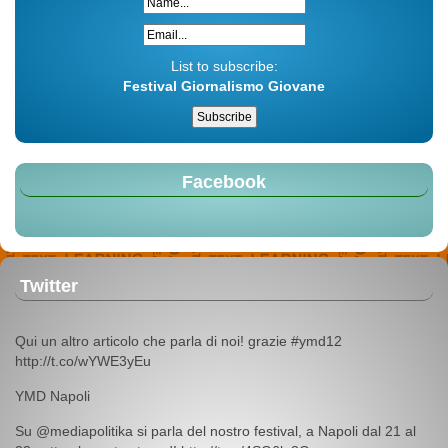
List to subscribe:
Festival Giornalismo Giovane
Facebook
Twitter
Qui un altro articolo che parla di noi! grazie #ymd12
http://t.co/wYWE3yEu
YMD Napoli
Su @mediapolitika si parla del nostro festival, a Napoli dal 21 al