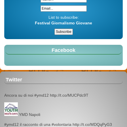
List to subscribe:
Festival Giornalismo Giovane
Facebook
Twitter
Ancora su di noi #ymd12 http://t.co/MUCPdc9T
YMD Napoli
#ymd12 il racconto di una #volontaria http://t.co/MDQqPyG3