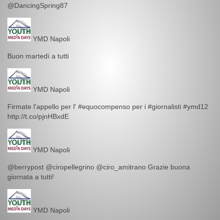
@DancingSpring87
YMD Napoli
Buon martedì a tutti
YMD Napoli
Firmate l'appello per l' #equocompenso per i #giornalisti #ymd12
http://t.co/pjnHBxdE
YMD Napoli
@berrypost @ciropellegrino @ciro_amitrano Grazie buona
giornata a tutti!
YMD Napoli