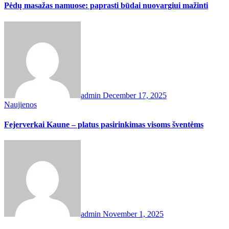
Pėdų masažas namuose: paprasti būdai nuovargiui mažinti
admin
December 17, 2025
Naujienos
Fejerverkai Kaune – platus pasirinkimas visoms šventėms
admin
November 1, 2025