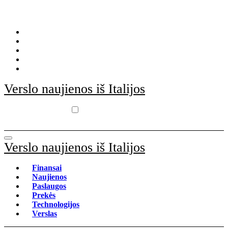
Skip
to
content
Verslo naujienos iš Italijos
Verslo naujienos iš Italijos
Finansai
Naujienos
Paslaugos
Prekės
Technologijos
Verslas