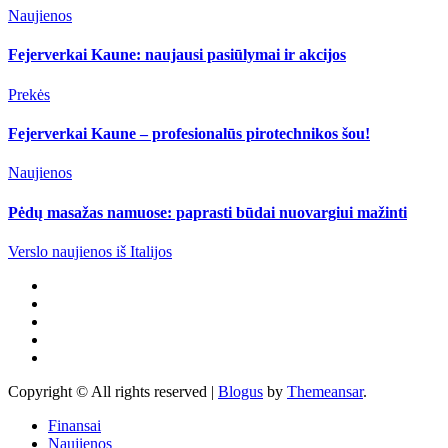
Naujienos
Fejerverkai Kaune: naujausi pasiūlymai ir akcijos
Prekės
Fejerverkai Kaune – profesionalūs pirotechnikos šou!
Naujienos
Pėdų masažas namuose: paprasti būdai nuovargiui mažinti
Verslo naujienos iš Italijos
Copyright © All rights reserved
|
Blogus
by
Themeansar
.
Finansai
Naujienos