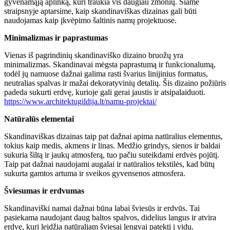
gyvenamąją aplinką, kuri traukia vis daugiau žmonių. Šiame
straipsnyje aptarsime, kaip skandinaviškas dizainas gali būti
naudojamas kaip įkvėpimo šaltinis namų projektuose.
Minimalizmas ir paprastumas
Vienas iš pagrindinių skandinaviško dizaino bruožų yra
minimalizmas. Skandinavai mėgsta paprastumą ir funkcionalumą,
todėl jų namuose dažnai galima rasti švarius linijinius formatus,
neutralias spalvas ir mažai dekoratyvinių detalių. Šis dizaino požiūris
padeda sukurti erdvę, kurioje gali gerai jaustis ir atsipalaiduoti.
https://www.architektugildija.lt/namu-projektai/
Natūralūs elementai
Skandinaviškas dizainas taip pat dažnai apima natūralius elementus,
tokius kaip medis, akmens ir linas. Medžio grindys, sienos ir baldai
sukuria šiltą ir jaukų atmosferą, tuo pačiu suteikdami erdvės pojūtį.
Taip pat dažnai naudojami augalai ir natūralios tekstilės, kad būtų
sukurta gamtos artuma ir sveikos gyvensenos atmosfera.
Šviesumas ir erdvumas
Skandinaviški namai dažnai būna labai šviesūs ir erdvūs. Tai
pasiekama naudojant daug baltos spalvos, didelius langus ir atvira
erdvę, kuri leidžia natūraliam šviesai lengvai patekti į vidų.