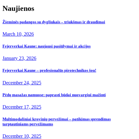
Naujienos
Žieminės padangos su dygliukais – triukšmas ir draudimai
March 10, 2026
Fejerverkai Kaune: naujausi pasiūlymai ir akcijos
January 23, 2026
Fejerverkai Kaune – profesionalūs pirotechnikos šou!
December 24, 2025
Pėdų masažas namuose: paprasti būdai nuovargiui mažinti
December 17, 2025
Multimodaliniai krovinių pervežimai – patikimas sprendimas
tarptautiniams pervežimams
December 10, 2025