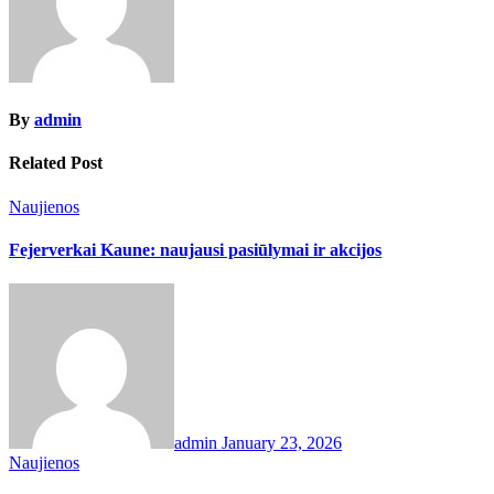
By
admin
Related Post
Naujienos
Fejerverkai Kaune: naujausi pasiūlymai ir akcijos
admin
January 23, 2026
Naujienos