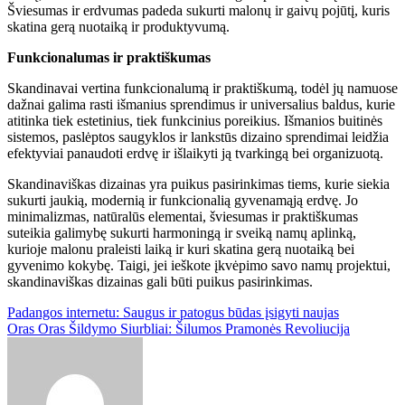
Šviesumas ir erdvumas padeda sukurti malonų ir gaivų pojūtį, kuris
skatina gerą nuotaiką ir produktyvumą.
Funkcionalumas ir praktiškumas
Skandinavai vertina funkcionalumą ir praktiškumą, todėl jų namuose
dažnai galima rasti išmanius sprendimus ir universalius baldus, kurie
atitinka tiek estetinius, tiek funkcinius poreikius. Išmanios buitinės
sistemos, paslėptos saugyklos ir lankstūs dizaino sprendimai leidžia
efektyviai panaudoti erdvę ir išlaikyti ją tvarkingą bei organizuotą.
Skandinaviškas dizainas yra puikus pasirinkimas tiems, kurie siekia
sukurti jaukią, modernią ir funkcionalią gyvenamąją erdvę. Jo
minimalizmas, natūralūs elementai, šviesumas ir praktiškumas
suteikia galimybę sukurti harmoningą ir sveiką namų aplinką,
kurioje malonu praleisti laiką ir kuri skatina gerą nuotaiką bei
gyvenimo kokybę. Taigi, jei ieškote įkvėpimo savo namų projektui,
skandinaviškas dizainas gali būti puikus pasirinkimas.
Post
Padangos internetu: Saugus ir patogus būdas įsigyti naujas
Oras Oras Šildymo Siurbliai: Šilumos Pramonės Revoliucija
navigation