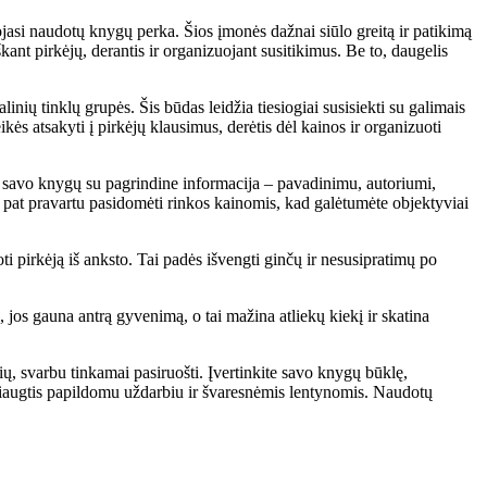
ojasi naudotų knygų perka. Šios įmonės dažnai siūlo greitą ir patikimą
kant pirkėjų, derantis ir organizuojant susitikimus. Be to, daugelis
nių tinklų grupės. Šis būdas leidžia tiesiogiai susisiekti su galimais
ikės atsakyti į pirkėjų klausimus, derėtis dėl kainos ir organizuoti
šą savo knygų su pagrindine informacija – pavadinimu, autoriumi,
p pat pravartu pasidomėti rinkos kainomis, kad galėtumėte objektyviai
i pirkėją iš anksto. Tai padės išvengti ginčų ir nesusipratimų po
 jos gauna antrą gyvenimą, o tai mažina atliekų kiekį ir skatina
čių, svarbu tinkamai pasiruošti. Įvertinkite savo knygų būklę,
 džiaugtis papildomu uždarbiu ir švaresnėmis lentynomis. Naudotų