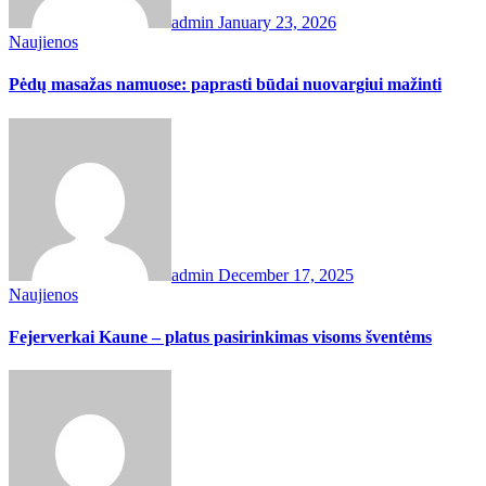
admin
January 23, 2026
Naujienos
Pėdų masažas namuose: paprasti būdai nuovargiui mažinti
admin
December 17, 2025
Naujienos
Fejerverkai Kaune – platus pasirinkimas visoms šventėms