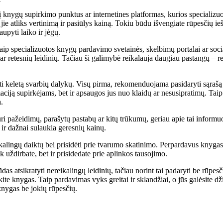
į knygų supirkimo punktus ar internetines platformas, kurios specializu
jie atliks vertinimą ir pasiūlys kainą. Tokiu būdu išvengiate rūpesčių ieš
upyti laiko ir jėgų.
aip specializuotos knygų pardavimo svetainės, skelbimų portalai ar sociali
ų ar retesnių leidinių. Tačiau ši galimybė reikalauja daugiau pastangų – re
noti keletą svarbių dalykų. Visų pirma, rekomenduojama pasidaryti sąra
maciją supirkėjams, bet ir apsaugos jus nuo klaidų ar nesusipratimų. Tai
.
ri pažeidimų, parašytų pastabų ar kitų trūkumų, geriau apie tai informuot
ir dažnai sulaukia geresnių kainų.
ikalingų daiktų bei prisidėti prie tvarumo skatinimo. Perpardavus knygas,
uždirbate, bet ir prisidedate prie aplinkos tausojimo.
as atsikratyti nereikalingų leidinių, tačiau norint tai padaryti be rūpes
kite knygas. Taip pardavimas vyks greitai ir sklandžiai, o jūs galėsite
knygas be jokių rūpesčių.