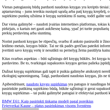
Vienas patogiausių būdų parduoti naudotas knygas yra kreiptis tiesiai 
aptarnavimą – jums tereikia nusiųsti sąrašą arba patį knygų krepšelį, o 
supirkimo punktų užsiima ir knygų surinkimu iš namų, todėl galite suta
Dar viena galimybė – naudoti įvairias internetines platformas, tokias k
pirkėjais, o kartais net gauti aukštesnę kainą, ypač jei turite populiari
prekių perdavimą arba siuntimą.
Norint parduoti knygas be rūpesčių, svarbu iš anksto pasiruošti ir ži
leidimo metais, knygos būkle. Tai ne tik padės greičiau pateikti infor
įvertinti savo knygų vertę ir nesutikti su pernelyg žema pasiūlyta kaina
Kitas svarbus aspektas – būti sąžiningu dėl knygų būklės. Jei knyga tu
pardavimo. Be to, tvarkingai supakuotos knygos geriau palieka įspūdį 
Dažnai knygų supirkimas gali tapti ir puikia galimybe atsikratyti nere
ekologinį sąmoningumą. Taigi, parduodami naudotas knygas, jūs ne tik 
Apibendrinant,
naudotų knygų supirkimas
yra patogus ir naudingas būd
pasirinkite patikimą supirkimo būdą, būkite sąžiningi ir gerai supakuo
knygų supirkimas – tai puiki galimybė patogiai ir efektyviai parduoti 
Post
BMW E61: Kaip pasirinkti tinkamą modelį pagal poreikius
Fejerverkai Kaune – platus pasirinkimas visoms šventėms
navigation