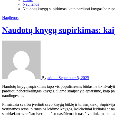
Naujienos
Naudotų knygų supirkimas: kaip parduoti knygas be rūp
Naujienos
Naudotų knygų supirkimas: kai
By
admin
September 5, 2025
Naudotų knygų supirkimas tapo vis populiaresnis būdas ne tik išvalyti savo lentynas, bet ir uždirbti papildomų pinigų. Knygų mylėtojai ir kolekcionieriai dažnai susiduria su dilema, kaip efektyviai ir paprastai
parduoti nebereikalingas knygas. Šiame straipsnyje aptarsime, kaip par
naudingesnis.
Pirmiausia svarbu įvertinti savo knygų būklę ir turimą kiekį. Supirkėjai
vertinamos retos, pirmosios leidimo knygos, kolekciniai leidiniai ar nauj
supirkėjams greičiau įvertinti jūsų pasiūlymą ir pasiūlyti tinkamą kainą