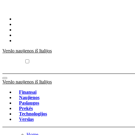
Skip
to
content
Verslo naujienos iš Italijos
Verslo naujienos iš Italijos
Finansai
Naujienos
Paslaugos
Prekės
Technologijos
Verslas
Home