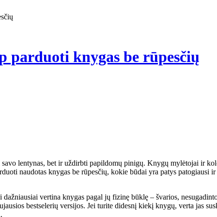
esčių
p parduoti knygas be rūpesčių
duoti naudotas knygas be rūpesčių, kokie būdai yra patys patogiausi ir į
 dažniausiai vertina knygas pagal jų fizinę būklę – švarios, nesugadintos
ausios bestselerių versijos. Jei turite didesnį kiekį knygų, verta jas sus
.