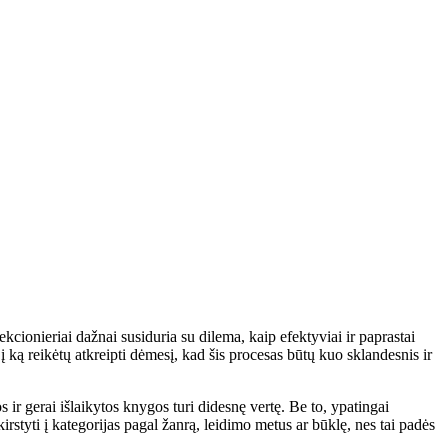
 ką reikėtų atkreipti dėmesį, kad šis procesas būtų kuo sklandesnis ir
 ir gerai išlaikytos knygos turi didesnę vertę. Be to, ypatingai
kirstyti į kategorijas pagal žanrą, leidimo metus ar būklę, nes tai padės