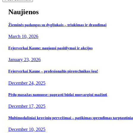
Naujienos
Žieminės padangos su dygliukais – triukšmas ir draudimai
March 10, 2026
Fejerverkai Kaune: naujausi pasiūlymai ir akcijos
January 23, 2026
Fejerverkai Kaune – profesionalūs pirotechnikos šou!
December 24, 2025
Pėdų masažas namuose: paprasti būdai nuovargiui mažinti
December 17, 2025
Multimodaliniai krovinių pervežimai – patikimas sprendimas tarptautin
December 10, 2025