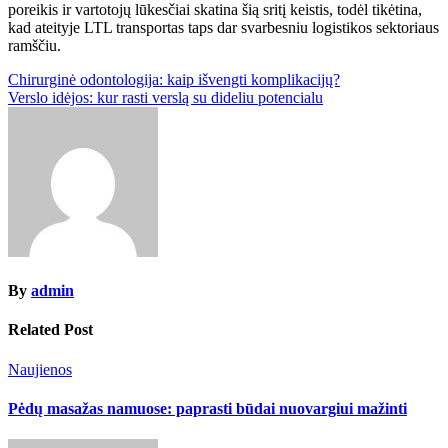
poreikis ir vartotojų lūkesčiai skatina šią sritį keistis, todėl tikėtina,
kad ateityje LTL transportas taps dar svarbesniu logistikos sektoriaus
ramščiu.
Post
Chirurginė odontologija: kaip išvengti komplikacijų?
Verslo idėjos: kur rasti verslą su dideliu potencialu
navigation
By
admin
Related Post
Naujienos
Pėdų masažas namuose: paprasti būdai nuovargiui mažinti