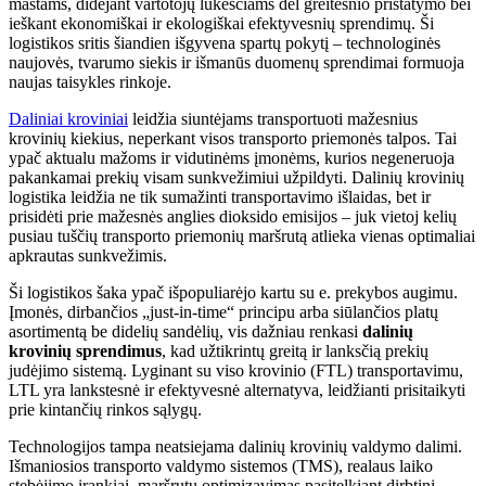
mastams, didėjant vartotojų lūkesčiams dėl greitesnio pristatymo bei
ieškant ekonomiškai ir ekologiškai efektyvesnių sprendimų. Ši
logistikos sritis šiandien išgyvena spartų pokytį – technologinės
naujovės, tvarumo siekis ir išmanūs duomenų sprendimai formuoja
naujas taisykles rinkoje.
Daliniai kroviniai
leidžia siuntėjams transportuoti mažesnius
krovinių kiekius, neperkant visos transporto priemonės talpos. Tai
ypač aktualu mažoms ir vidutinėms įmonėms, kurios negeneruoja
pakankamai prekių visam sunkvežimiui užpildyti. Dalinių krovinių
logistika leidžia ne tik sumažinti transportavimo išlaidas, bet ir
prisidėti prie mažesnės anglies dioksido emisijos – juk vietoj kelių
pusiau tuščių transporto priemonių maršrutą atlieka vienas optimaliai
apkrautas sunkvežimis.
Ši logistikos šaka ypač išpopuliarėjo kartu su e. prekybos augimu.
Įmonės, dirbančios „just-in-time“ principu arba siūlančios platų
asortimentą be didelių sandėlių, vis dažniau renkasi
dalinių
krovinių sprendimus
, kad užtikrintų greitą ir lanksčią prekių
judėjimo sistemą. Lyginant su viso krovinio (FTL) transportavimu,
LTL yra lankstesnė ir efektyvesnė alternatyva, leidžianti prisitaikyti
prie kintančių rinkos sąlygų.
Technologijos tampa neatsiejama dalinių krovinių valdymo dalimi.
Išmaniosios transporto valdymo sistemos (TMS), realaus laiko
stebėjimo įrankiai, maršrutų optimizavimas pasitelkiant dirbtinį