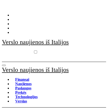
Skip
to
content
Verslo naujienos iš Italijos
Verslo naujienos iš Italijos
Finansai
Naujienos
Paslaugos
Prekės
Technologijos
Verslas