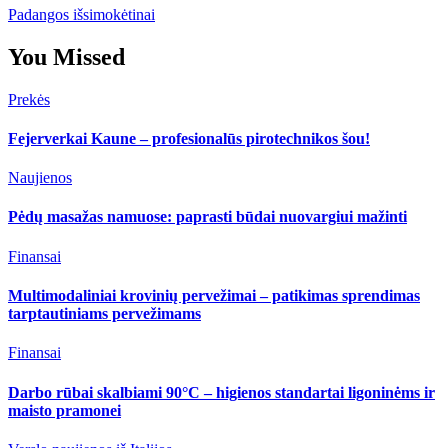
Padangos išsimokėtinai
You Missed
Prekės
Fejerverkai Kaune – profesionalūs pirotechnikos šou!
Naujienos
Pėdų masažas namuose: paprasti būdai nuovargiui mažinti
Finansai
Multimodaliniai krovinių pervežimai – patikimas sprendimas
tarptautiniams pervežimams
Finansai
Darbo rūbai skalbiami 90°C – higienos standartai ligoninėms ir
maisto pramonei