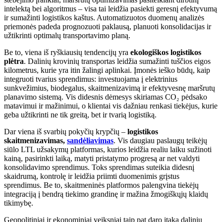
intelektą bei algoritmus – visa tai leidžia pasiekti geresnį efektyvumą
ir sumažinti logistikos kaštus. Automatizuotos duomenų analizės
priemonės padeda prognozuoti paklausą, planuoti konsolidacijas ir
užtikrinti optimalų transportavimo planą.
Be to, viena iš ryškiausių tendencijų yra
ekologiškos logistikos
plėtra
. Dalinių krovinių transportas leidžia sumažinti tuščios eigos
kilometrus, kurie yra itin žalingi aplinkai. Įmonės ieško būdų, kaip
integruoti tvarius sprendimus: investuojama į elektrinius
sunkvežimius, biodegalus, skaitmenizavimą ir efektyvesnę maršrutų
planavimo sistemą. Vis didesnis dėmesys skiriamas CO₂ pėdsako
matavimui ir mažinimui, o klientai vis dažniau renkasi tiekėjus, kurie
geba užtikrinti ne tik greitą, bet ir tvarią logistiką.
Dar viena iš svarbių pokyčių krypčių –
logistikos
skaitmenizavimas,
s
andėliavimas
. Vis daugiau paslaugų teikėjų
siūlo LTL užsakymų platformas, kurios leidžia realiu laiku sužinoti
kainą, pasirinkti laiką, matyti pristatymo progresą ar net valdyti
konsolidavimo sprendimus. Toks sprendimas suteikia didesnį
skaidrumą, kontrolę ir leidžia priimti duomenimis grįstus
sprendimus. Be to, skaitmeninės platformos palengvina tiekėjų
integraciją į bendrą tiekimo grandinę ir mažina žmogiškųjų klaidų
tikimybę.
Geopolitiniai ir ekonominiai veiksniai taip pat daro įtaką dalinių