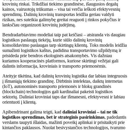
krovinių rinkai. Trikdžiai tiekimo grandinėse, išaugusios degalų
kainos, vairuotojų trūkumas – visa tai verčia ieškoti efektyvesnių
sprendimų. Dalinių krovinių transportas leidžia geriau valdyti
rizikas, nes suteikia galimybę greitai reaguoti į rinkos pokyčius ir
lanksčiau organizuoti krovinių judėjimą.
Bendradarbiavimo modeliai taip pat keičiasi – atsiranda vis daugiau
logistikos paslaugų tiekėjų, kurie siūlo dalinių krovinių
konsolidavimo paslaugas tarp skirtingų klientų. Toks modelis leidžia
sumažinti logistikos kaštus, padidina transportavimo užpildymą ir
prisideda prie bendros ekologinės atsakomybės. Vis dažniau
kuriamos kooperacinės platformos, kuriose skirtingi vežėjai gali
dalintis informacija, kroviniais ir transporto priemonėmis.
Ateityje tikėtina, kad dalinių krovinių logistika dar labiau integruosis
į išmaniąją tiekimo grandinę. Dirbtinis intelektas, daiktų internetas
(IoT), autonominės transporto priemonės ir blokų grandinės
(blockchain) technologijos gali kardinaliai pakeisti logistikos
sektorių. Daliniai kroviniai taps dar išmanesni, efektyvesni ir labiau
orientuoti į klientą.
Apibendrinant galima teigti, kad
daliniai kroviniai – tai ne tik
logistikos sprendimas, bet ir strateginis pasirinkimas
, padedantis
verslams taupyti išlaidas, mažinti poveikį aplinkai ir prisitaikyti prie
kintančios paklausos. Nuolat besivystančios technologijos, tvarumo