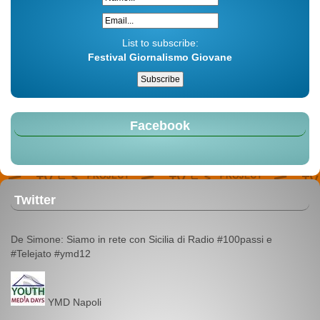
List to subscribe:
Festival Giornalismo Giovane
Facebook
Twitter
De Simone: Siamo in rete con Sicilia di Radio #100passi e
#Telejato #ymd12
YMD Napoli