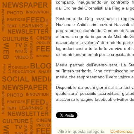
comparto, inaugurando un confronto fran
dall'Ordine dei Giornalisti alla Fieg e al g
Sostenuto da Odg nazionale e regionale
Nazionale Antidiscriminazioni Razziali d
programma culturale del Comune di Napoli, 
afferma il segretario generale Michele Gi
nazionale e la volonta' di renderlo part
legandosi cosi a tutte le forze vive del 
elementi fondamentali per la crescita dem
Media partner dell'evento sara' La St
sull'intero territorio, "che costituiscono u
media che rappresentano il vero valore ag
Disponibile da pochi giorni sul sito festi
quale sara' possibile accreditarsi gratu
attraverso le pagine facebook e twitter de
Altro in questa categoria:
Conferenza s