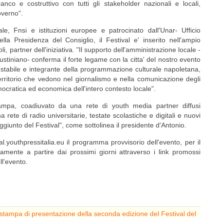
co e costruttivo con tutti gli stakeholder nazionali e locali,
overno".
, Fnsi e istituzioni europee e patrocinato dall'Unar- Ufficio
ella Presidenza del Consiglio, il Festival e' inserito nell'ampio
partner dell'iniziativa. "Il supporto dell'amministrazione locale -
ustiniano- conferma il forte legame con la citta' del nostro evento
e stabile e integrante della programmazione culturale napoletana,
territorio che vedono nel giornalismo e nella comunicazione degli
ocratica ed economica dell'intero contesto locale".
ampa, coadiuvato da una rete di youth media partner diffusi
na rete di radio universitarie, testate scolastiche e digitali e nuovi
giunto del Festival", come sottolinea il presidente d'Antonio.
val.youthpressitalia.eu il programma provvisorio dell'evento, per il
itamente a partire dai prossimi giorni attraverso i link promossi
ll'evento.
tampa di presentazione della seconda edizione del Festival del