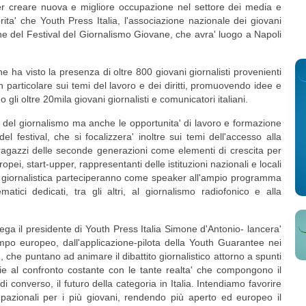
 per creare nuova e migliore occupazione nel settore dei media e
orita' che Youth Press Italia, l'associazione nazionale dei giovani
ione del Festival del Giornalismo Giovane, che avra' luogo a Napoli
e ha visto la presenza di oltre 800 giovani giornalisti provenienti
' in particolare sui temi del lavoro e dei diritti, promuovendo idee e
 gli oltre 20mila giovani giornalisti e comunicatori italiani.
 del giornalismo ma anche le opportunita' di lavoro e formazione
 festival, che si focalizzera' inoltre sui temi dell'accesso alla
ragazzi delle seconde generazioni come elementi di crescita per
uropei, start-upper, rappresentanti delle istituzioni nazionali e locali
ria giornalistica parteciperanno come speaker all'ampio programma
atici dedicati, tra gli altri, al giornalismo radiofonico e alla
iega il presidente di Youth Press Italia Simone d'Antonio- lancera'
ampo europeo, dall'applicazione-pilota della Youth Guarantee nei
, che puntano ad animare il dibattito giornalistico attorno a spunti
e al confronto costante con le tante realta' che compongono il
 converso, il futuro della categoria in Italia. Intendiamo favorire
pazionali per i più giovani, rendendo più aperto ed europeo il