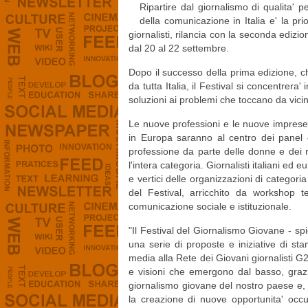
Ripartire dal giornalismo di qualita'
della comunicazione in Italia e' la pri
giornalisti, rilancia con la seconda ediz
dal 20 al 22 settembre.
Dopo il successo della prima edizione, ch
da tutta Italia, il Festival si concentrera
soluzioni ai problemi che toccano da vicino
Le nuove professioni e le nuove imprese
in Europa saranno al centro dei panel del
professione da parte delle donne e dei 
l'intera categoria. Giornalisti italiani ed e
e vertici delle organizzazioni di catego
del Festival, arricchito da workshop tem
comunicazione sociale e istituzionale.
"Il Festival del Giornalismo Giovane - sp
una serie di proposte e iniziative di st
media alla Rete dei Giovani giornalisti G2
e visioni che emergono dal basso, grazi
giornalismo giovane del nostro paese e, di
la creazione di nuove opportunita' occu