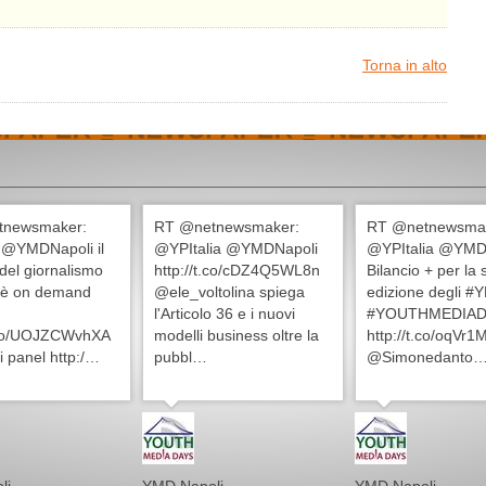
Torna in alto
tnewsmaker:
RT @netnewsmaker:
RT @netnewsma
@YMDNapoli il
@YPItalia @YMDNapoli
@YPItalia @YMD
 del giornalismo
http://t.co/cDZ4Q5WL8n
Bilancio + per la
 è on demand
@ele_voltolina spiega
edizione degli 
l'Articolo 36 e i nuovi
#YOUTHMEDIAD
t.co/UOJZCWvhXA
modelli business oltre la
http://t.co/oqVr
 i panel http:/…
pubbl…
@Simonedanto