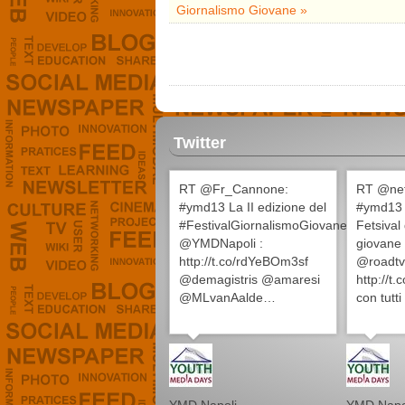
Giornalismo Giovane »
Twitter
RT @Fr_Cannone:
RT @ne
#ymd13 La II edizione del
#ymd13 
#FestivalGiornalismoGiovane
Fetsival
@YMDNapoli :
giovane
http://t.co/rdYeBOm3sf
@roadtv
@demagistris @amaresi
http://
@MLvanAalde…
con tutti