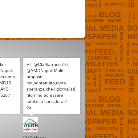
ker:
RT @ClaMarrocco10:
Napoli
@YMDNapoli Molte
 seconda
proposte
#YMD13
ma,soprattutto,tanta
AYS
speranza che i giornalisti
1M5zb7
ritornino ad essere
…
tutelati e considerati!
Gr…