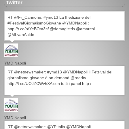
Twitter
RT @Fr_Cannone: #ymd13 La II edizione del
#FestivalGiornalismoGiovane @YMDNapoli :
http://t.co/rdYeBOm3sf @demagistris @amaresi
@MLvanAalde…
YMD Napoli
RT @netnewsmaker: #ymd13 @YMDNapoli il Fetsival del
giornalismo giovane è on demand @roadtv
http://t.co/UOJZCWvhXA con tutti i panel http:/…
YMD Napoli
RT @netnewsmaker: @YPItalia @YMDNapoli