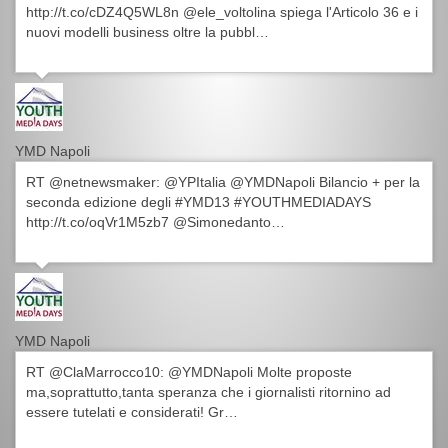
http://t.co/cDZ4Q5WL8n @ele_voltolina spiega l'Articolo 36 e i
nuovi modelli business oltre la pubbl…
YMD Napoli
RT @netnewsmaker: @YPItalia @YMDNapoli Bilancio + per la
seconda edizione degli #YMD13 #YOUTHMEDIADAYS
http://t.co/oqVr1M5zb7 @Simonedanto…
YMD Napoli
RT @ClaMarrocco10: @YMDNapoli Molte proposte
ma,soprattutto,tanta speranza che i giornalisti ritornino ad
essere tutelati e considerati! Gr…