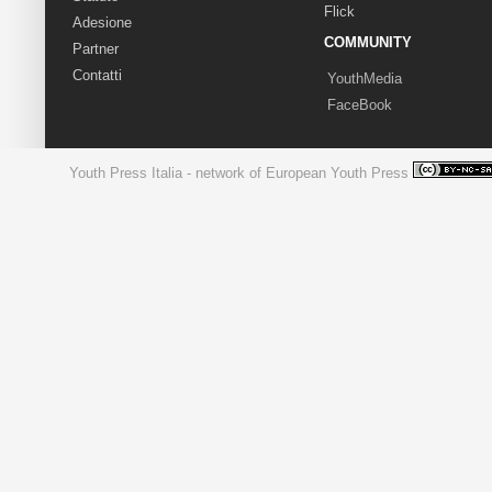
Flick
Adesione
COMMUNITY
Partner
Contatti
YouthMedia
FaceBook
Youth Press Italia - network of European Youth Press