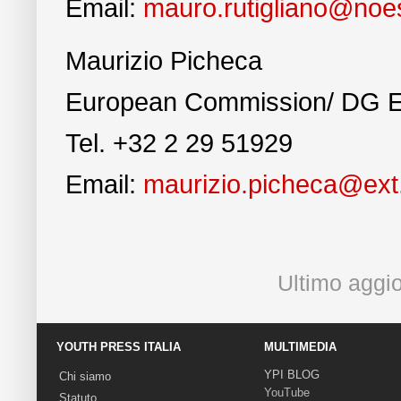
Email:
mauro.rutigliano@noes
Maurizio Picheca
European Commission/ DG E
Tel. +32 2 29 51929
Email:
maurizio.picheca@ext
Ultimo aggi
YOUTH PRESS ITALIA
MULTIMEDIA
YPI BLOG
Chi siamo
YouTube
Statuto