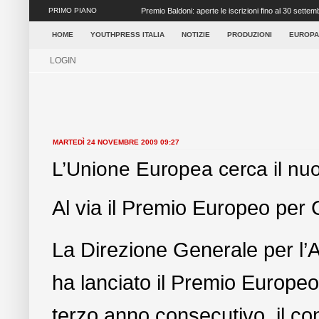
PRIMO PIANO
Premio Baldoni: aperte le iscrizioni fino al 30 settem
...
HOME
YOUTHPRESS ITALIA
NOTIZIE
PRODUZIONI
EUROPA
LOGIN
MARTEDÌ 24 NOVEMBRE 2009 09:27
L’Unione Europea cerca il nuo
Al via il Premio Europeo per 
La Direzione Generale per l
ha lanciato il Premio Europeo 
terzo anno consecutivo, il co