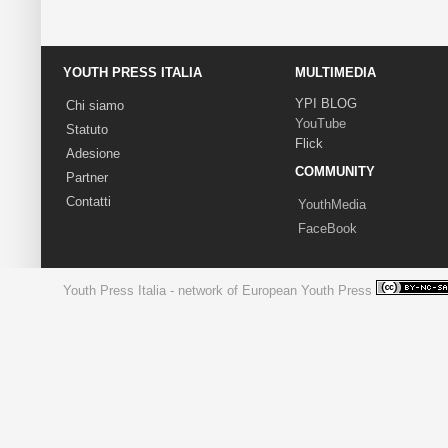
YOUTH PRESS ITALIA
MULTIMEDIA
YPI BLOG
Chi siamo
YouTube
Statuto
Flick
Adesione
COMMUNITY
Partner
Contatti
YouthMedia
FaceBook
Youth Press Italia - network of European Youth Press