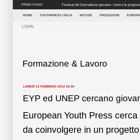
PRIMO PIANO
Festival del Giornalismo giovane: i temi e le propost
concretezza ai tanti elementi ...
HOME
YOUTHPRESS ITALIA
NOTIZIE
PRODUZIONI
EUROPA
LOGIN
Formazione & Lavoro
LUNEDÌ 13 FEBBRAIO 2012 18:30
EYP ed UNEP cercano giovani g
European Youth Press cerca gi
da coinvolgere in un progetto