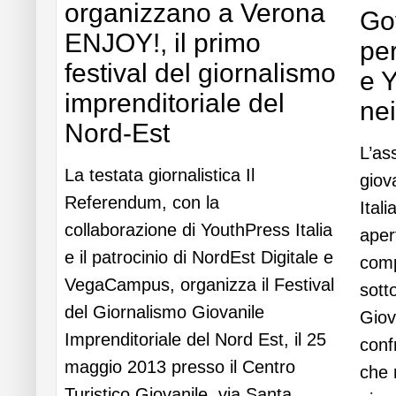
organizzano a Verona
Go
ENJOY!, il primo
pe
festival del giornalismo
e 
imprenditoriale del
ne
Nord-Est
L’as
La testata giornalistica Il
giov
Referendum, con la
Ital
collaborazione di YouthPress Italia
aper
e il patrocinio di NordEst Digitale e
comp
VegaCampus, organizza il Festival
sotto
del Giornalismo Giovanile
Giov
Imprenditoriale del Nord Est, il 25
conf
maggio 2013 presso il Centro
che 
Turistico Giovanile, via Santa