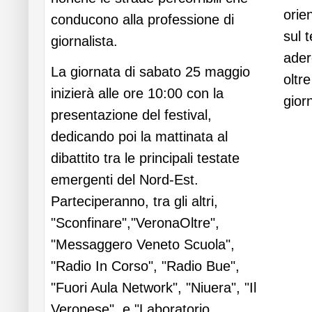
orien
conducono alla professione di
sul 
giornalista.
ader
La giornata di sabato 25 maggio
oltr
inizierà alle ore 10:00 con la
gior
presentazione del festival,
dedicando poi la mattinata al
Legg
tutto.
dibattito tra le principali testate
emergenti del Nord-Est.
Parteciperanno, tra gli altri,
"Sconfinare","VeronaOltre",
"Messaggero Veneto Scuola",
"Radio In Corso", "Radio Bue",
"Fuori Aula Network", "Niuera", "Il
Veronese", e "Laboratorio