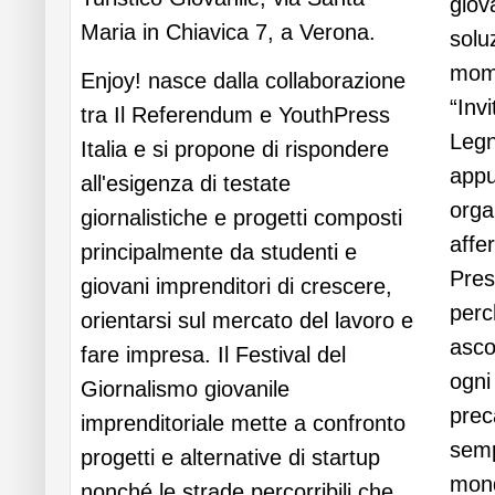
giov
Maria in Chiavica 7, a Verona.
soluz
mome
Enjoy! nasce dalla collaborazione
“Inv
tra Il Referendum e YouthPress
Legn
Italia e si propone di rispondere
appu
all'esigenza di testate
orga
giornalistiche e progetti composti
affe
principalmente da studenti e
Pres
giovani imprenditori di crescere,
perc
orientarsi sul mercato del lavoro e
asco
fare impresa. Il Festival del
ogni
Giornalismo giovanile
prec
imprenditoriale mette a confronto
semp
progetti e alternative di startup
mond
nonché le strade percorribili che