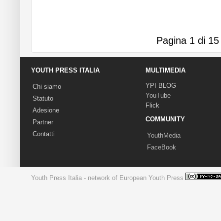
Pagina 1 di 15
YOUTH PRESS ITALIA
MULTIMEDIA
YPI BLOG
Chi siamo
YouTube
Statuto
Flick
Adesione
COMMUNITY
Partner
Contatti
YouthMedia
FaceBook
Youth Press Italia - network of European Youth Press