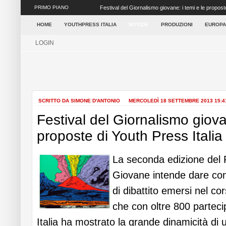
PRIMO PIANO
Ritorna il Festival del Giornalismo Giovane a Napoli
settore dei media ...
HOME
YOUTHPRESS ITALIA
NOTIZIE
PRODUZIONI
EUROPA
LOGIN
SCRITTO DA SIMONE D'ANTONIO
MERCOLEDÌ 18 SETTEMBRE 2013 15:
Festival del Giornalismo giova
proposte di Youth Press Italia
La seconda edizione del F
Giovane intende dare con
di dibattito emersi nel co
che con oltre 800 partecip
Italia ha mostrato la grande dinamicità di 