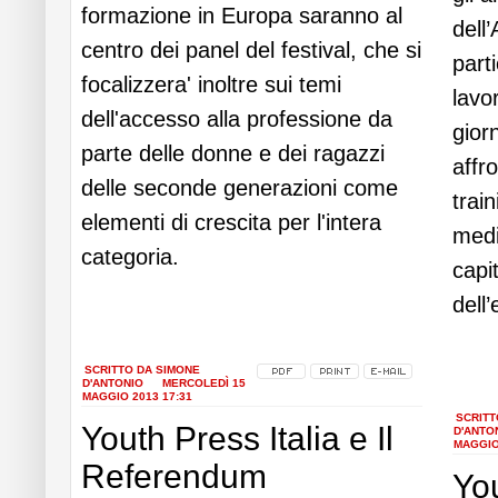
formazione in Europa saranno al
dell
centro dei panel del festival, che si
parti
focalizzera' inoltre sui temi
lavo
dell'accesso alla professione da
gior
parte delle donne e dei ragazzi
affr
delle seconde generazioni come
trai
elementi di crescita per l'intera
medi
categoria.
capi
dell
Leggi
tutto...
Legg
SCRITTO DA SIMONE
tutto.
D'ANTONIO
MERCOLEDÌ 15
MAGGIO 2013 17:31
SCRITT
Youth Press Italia e Il
D'ANTO
MAGGIO
Referendum
You