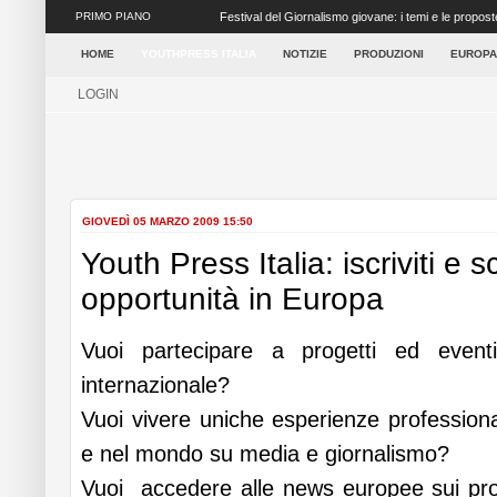
PRIMO PIANO
Ritorna il Festival del Giornalismo Giovane a Napoli
settore dei media ...
HOME
YOUTHPRESS ITALIA
NOTIZIE
PRODUZIONI
EUROPA
LOGIN
GIOVEDÌ 05 MARZO 2009 15:50
Youth Press Italia: iscriviti e s
opportunità in Europa
Vuoi partecipare a progetti ed event
internazionale?
Vuoi vivere uniche esperienze profession
e nel mondo su media e giornalismo?
Vuoi accedere alle news europee sui prog