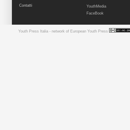
Contatti
YouthMedia
FaceBook
Youth Press Italia - network of European Youth Press