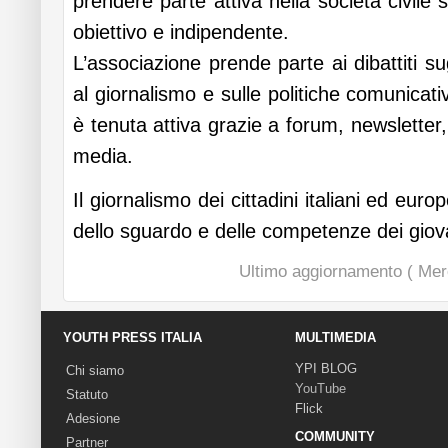
prendere parte attiva nella società civile
obiettivo e indipendente.
L’associazione prende parte ai dibattiti s
al giornalismo e sulle politiche comunicati
è tenuta attiva grazie a forum, newsletter
media.
Il giornalismo dei cittadini italiani ed euro
dello sguardo e delle competenze dei giov
Ultimo aggiornamento ( Mer
YOUTH PRESS ITALIA
MULTIMEDIA
YPI BLOG
Chi siamo
YouTube
Statuto
Flick
Adesione
COMMUNITY
Partner