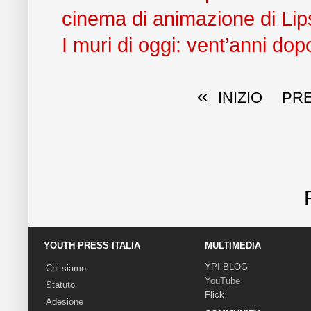
cinema di animazione di Lip
I muri di oggi: vent’anni dop
«
INIZIO
PRE
YOUTH PRESS ITALIA
MULTIMEDIA
YPI BLOG
Chi siamo
YouTube
Statuto
Flick
Adesione