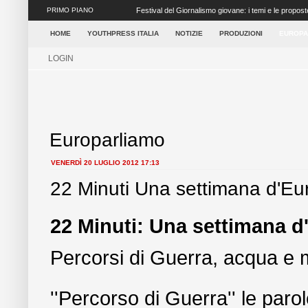
PRIMO PIANO
Ritorna il Festival del Giornalismo Giovane a Napoli
settore dei media ...
HOME
YOUTHPRESS ITALIA
NOTIZIE
PRODUZIONI
EUROPA
LOGIN
Europarliamo
VENERDÌ 20 LUGLIO 2012 17:13
22 Minuti Una settimana d'Euro
22 Minuti: Una settimana d'E
Percorsi di Guerra, acqua e 
''Percorso di Guerra'' le paro