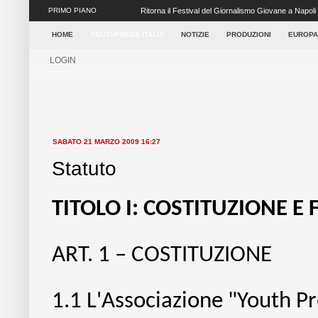
PRIMO PIANO
Ritorna il Festival del Giornalismo Giovane a Napoli
settore dei media ...
HOME
YOUTHPRESS ITALIA
NOTIZIE
PRODUZIONI
EUROPA
LOGIN
SABATO 21 MARZO 2009 16:27
Statuto
TITOLO I: COSTITUZIONE E 
ART. 1 – COSTITUZIONE
1.1
L'Associazione "Youth Pres