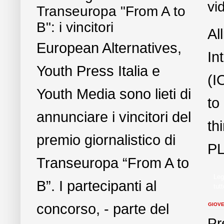
vi
Transeuropa "From A to
B": i vincitori
Al
European Alternatives,
In
Youth Press Italia e
(I
Youth Media sono lieti di
to
annunciare i vincitori del
th
premio giornalistico di
PL
Transeuropa “From A to
Leg
B”. I partecipanti al
tutt
concorso, - parte del
GIOVE
Pr