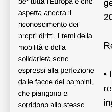
per tutta l'Europa e che
ge
aspetta ancora il
2
riconoscimento dei
propri diritti. I temi della
Re
mobilità e della
solidarietà sono
espressi alla perfezione
• 
dalle facce dei bambini,
re
che piangono e
in
sorridono allo stesso