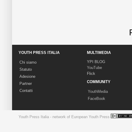
YOUTH PRESS ITALIA
MULTIMEDIA
YPI BLOG
Chi siamo
YouTube
Statuto
Flick
Adesione
COMMUNITY
Partner
Contatti
YouthMedia
FaceBook
Youth Press Italia - network of European Youth Press