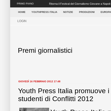
PRIMO PIANO
Ritorna il Festival del Giornalismo Giovane a Napoli
settore dei media ...
HOME
YOUTHPRESS ITALIA
NOTIZIE
PRODUZIONI
EUROPA
LOGIN
Premi giornalistici
GIOVEDÌ 16 FEBBRAIO 2012 17:48
Youth Press Italia promuove i
studenti di Conflitti 2012