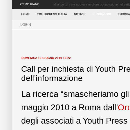
PRIMO PIANO
Ritorna il Festival del Giornalismo Giovane a Napoli
settore dei media ...
HOME
YOUTHPRESS ITALIA
NOTIZIE
PRODUZIONI
EUROPA
LOGIN
DOMENICA 13 GIUGNO 2010 10:22
Call per inchiesta di Youth Pre
dell’informazione
La ricerca “smascheriamo gli e
maggio 2010 a Roma dall’
Ord
degli associati a Youth Press I