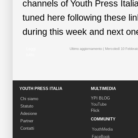
channels of Youth Press Italia
tuned here following these li
during this week and next on
Leggi
Ultimo aggiornamento ( Mercoledì 10 Febbrai
tutto...
YOUTH PRESS ITALIA
MULTIMEDIA
YPI BLOG
Chi siamo
YouTube
Statuto
Flick
Adesione
COMMUNITY
Partner
Contatti
YouthMedia
FaceBook