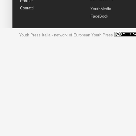
Partner
Contatti
YouthMedia
FaceBook
Youth Press Italia - network of European Youth Press