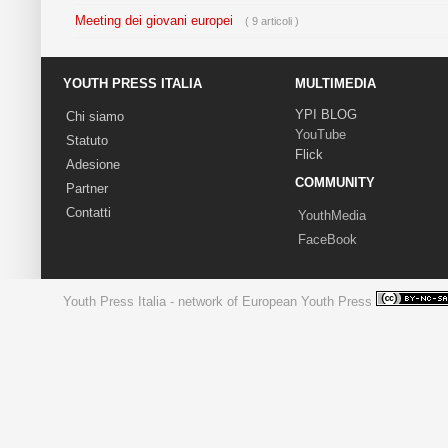
Meeting dei giovani europei
( 9 articoli )
YOUTH PRESS ITALIA
MULTIMEDIA
YPI BLOG
Chi siamo
YouTube
Statuto
Flick
Adesione
COMMUNITY
Partner
Contatti
YouthMedia
FaceBook
Youth Press Italia - network of European Youth Press