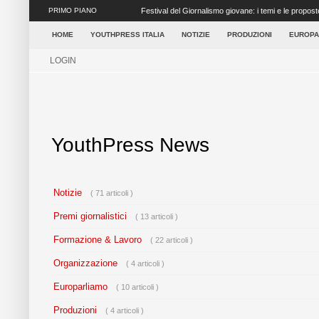
PRIMO PIANO
Festival del Giornalismo giovane: i temi e le propost
concretezza ai tanti elementi ...
HOME
YOUTHPRESS ITALIA
NOTIZIE
PRODUZIONI
EUROPA
LOGIN
YouthPress News
Notizie
( 71 articoli )
Premi giornalistici
( 13 articoli )
Formazione & Lavoro
( 22 articoli )
Organizzazione
( 4 articoli )
Europarliamo
( 10 articoli )
Produzioni
( 4 articoli )