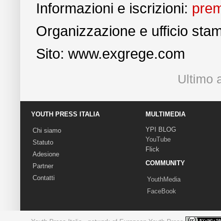
Informazioni e iscrizioni:
pre
Organizzazione e ufficio sta
Sito: www.exgrege.com
Ultimo 
YOUTH PRESS ITALIA
MULTIMEDIA
YPI BLOG
Chi siamo
YouTube
Statuto
Flick
Adesione
COMMUNITY
Partner
Contatti
YouthMedia
FaceBook