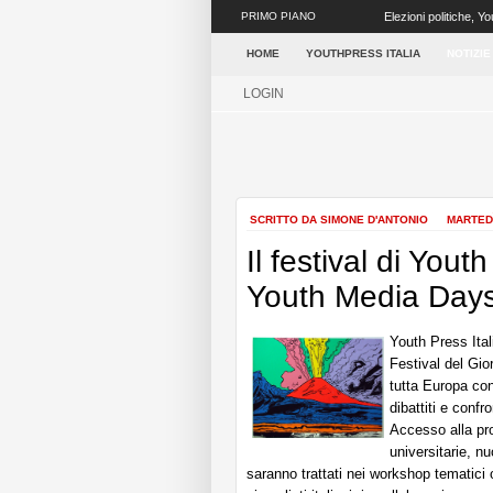
PRIMO PIANO
Elezioni politiche, Yo
possa avere una mag
HOME
YOUTHPRESS ITALIA
NOTIZIE
LOGIN
SCRITTO DA SIMONE D'ANTONIO
MARTEDÌ
Il festival di Yout
Youth Media Days
Youth Press Ital
Festival del Gio
tutta Europa con
dibattiti e confr
Accesso alla pro
universitarie, n
saranno trattati nei workshop tematici 