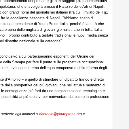
n i coordinamenti dei precari e gli altri soggetti più rappresentativi
napoletana, che si svolgerà presso il Palazzo delle Arti di Napoli,
on grandi nomi del giornalismo italiano (tra cui l’inviato del Tg1
o fra le eccellenze nascoste di Napoli. “Abbiamo scelto di
spiega il presidente di Youth Press Italia- perché è la città che
 propria delle migliaia di giovani giornalisti che in tutta Italia
ono il proprio contributo a testate tradizionali e nuovi media senza
el dibattito nazionale sulla categoria”.
conclusivo a cui parteciperanno esponenti dell’Ordine dei
le della Stampa per fare il punto sulle prospettive occupazionali
li ultimi sviluppi sul tema dell’equo compenso e della riforma degli
nte d’Antonio – è quello di stimolare un dibattito franco e diretto
ste dalla prospettiva dei più giovani, che nell’attuale momento di
le conseguenze più forti da una riorganizzazione tecnologica e
possibilità ai più creativi per reinventare dal basso la professione
scrivere agli indirizzi
s.dantonio@youthpress.org
e