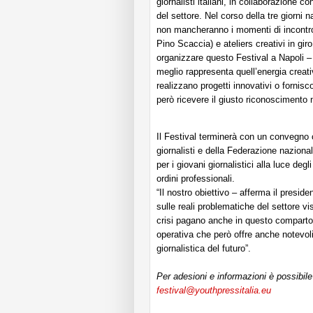
giornalisti italiani, in collaborazione co
del settore. Nel corso della tre giorni 
non mancheranno i momenti di incontro c
Pino Scaccia) e ateliers creativi in gir
organizzare questo Festival a Napoli – 
meglio rappresenta quell’energia creativa
realizzano progetti innovativi o fornisc
però ricevere il giusto riconoscimento n
Il Festival terminerà con un convegno 
giornalisti e della Federazione naziona
per i giovani giornalistici alla luce deg
ordini professionali.
“Il nostro obiettivo – afferma il preside
sulle reali problematiche del settore vi
crisi pagano anche in questo comparto 
operativa che però offre anche notevoli 
giornalistica del futuro”.
Per adesioni e informazioni è possibile 
festival@youthpressitalia.eu