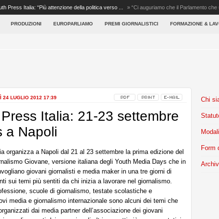
uth Press Italia: “Più attenzione della politica verso ...
»
“Ci auguriamo che il Parlamento che u
g...
PRODUZIONI
EUROPARLIAMO
PREMI GIORNALISTICI
FORMAZIONE & LA
 24 LUGLIO 2012 17:39
Chi s
h Press Italia: 21-23 settembre
Statut
 a Napoli
Modali
Form d
ia organizza a Napoli dal 21 al 23 settembre la prima edizione del
rnalismo Giovane, versione italiana degli Youth Media Days che in
Archiv
vogliano giovani giornalisti e media maker in una tre giorni di
onti sui temi più sentiti da chi inizia a lavorare nel giornalismo.
fessione, scuole di giornalismo, testate scolastiche e
uovi media e giornalismo internazionale sono alcuni dei temi che
organizzati dai media partner dell’associazione dei giovani