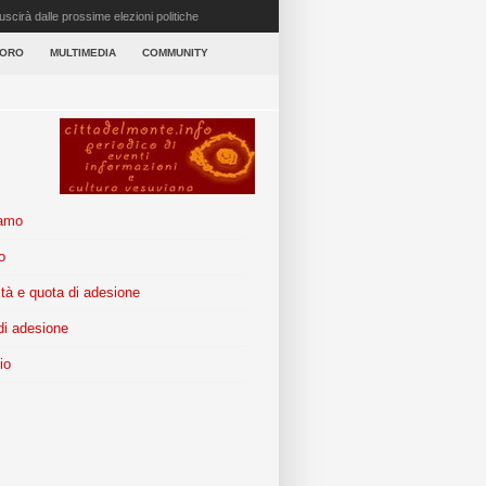
scirà dalle prossime elezioni politiche
VORO
MULTIMEDIA
COMMUNITY
iamo
o
tà e quota di adesione
i adesione
io