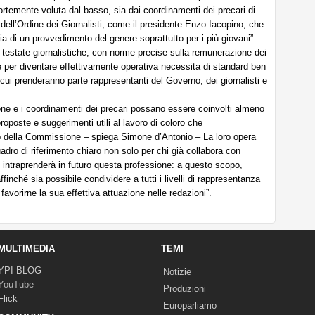
ortemente voluta dal basso, sia dai coordinamenti dei precari di
 dell’Ordine dei Giornalisti, come il presidente Enzo Iacopino, che
a di un provvedimento del genere soprattutto per i più giovani”.
n testate giornalistiche, con norme precise sulla remunerazione dei
he per diventare effettivamente operativa necessita di standard ben
ui prenderanno parte rappresentanti del Governo, dei giornalisti e
ne e i coordinamenti dei precari possano essere coinvolti almeno
proposte e suggerimenti utili al lavoro di coloro che
erno della Commissione – spiega Simone d’Antonio – La loro opera
dro di riferimento chiaro non solo per chi già collabora con
 intraprenderà in futuro questa professione: a questo scopo,
ffinché sia possibile condividere a tutti i livelli di rappresentanza
vorirne la sua effettiva attuazione nelle redazioni”.
MULTIMEDIA
TEMI
YPI BLOG
Notizie
YouTube
Produzioni
Flick
Europarliamo