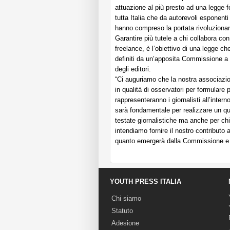
attuazione al più presto ad una legge f
tutta Italia che da autorevoli esponenti
hanno compreso la portata rivoluzionari
Garantire più tutele a chi collabora co
freelance, è l’obiettivo di una legge c
definiti da un’apposita Commissione a c
degli editori.
“Ci auguriamo che la nostra associazio
in qualità di osservatori per formulare 
rappresenteranno i giornalisti all’int
sarà fondamentale per realizzare un qua
testate giornalistiche ma anche per chi
intendiamo fornire il nostro contributo a
quanto emergerà dalla Commissione e fa
YOUTH PRESS ITALIA
Chi siamo
Statuto
Adesione