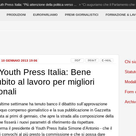
uth Press Italia: “Più attenzione della politica verso ...
»
“Ci auguriamo che il Parlamento che u
g...
PRODUZIONI
EUROPARLIAMO
PREMI GIORNALISTICI
FORMAZIONE & LA
 10 GENNAIO 2013 19:06
Chi s
outh Press Italia: Bene
Statut
bito al lavoro per migliori
Modali
onali
Form d
Archiv
ultime settimane ha tenuto banco il dibattito sull’approvazione
’equo compenso giornalistico e la sua pubblicazione in Gazzetta
uta ai primi di gennaio, che apre la strada alla composizione della
fisserà i nuovi parametri di riferimento da rispettare.
rma il presidente di Youth Press Italia Simone d’Antonio - che il
i convochi al più presto la commissione e che si possa dare