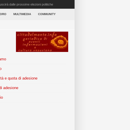
scirà dalle prossime elezioni politiche
VORO
MULTIMEDIA
COMMUNITY
iamo
o
tà e quota di adesione
i adesione
io