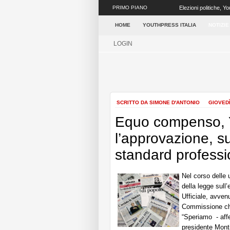
PRIMO PIANO
Elezioni politiche, Yo
possa avere una mag
HOME
YOUTHPRESS ITALIA
NOTIZIE
LOGIN
SCRITTO DA SIMONE D'ANTONIO
GIOVEDÌ
Equo compenso, Y
l’approvazione, su
standard professi
Nel corso delle 
della legge sull
Ufficiale, avven
Commissione che 
“Speriamo - affe
presidente Mont