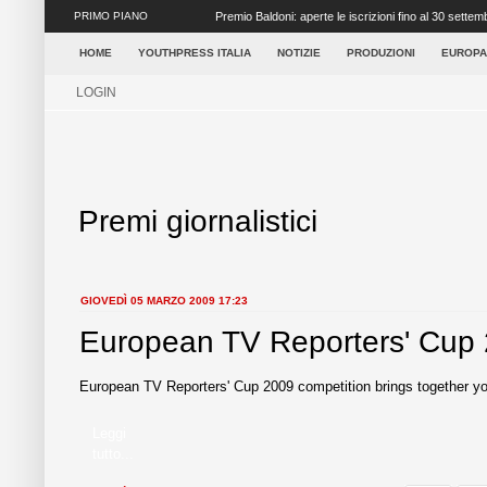
PRIMO PIANO
Premio Baldoni: aperte le iscrizioni fino al 30 settem
...
HOME
YOUTHPRESS ITALIA
NOTIZIE
PRODUZIONI
EUROPA
LOGIN
Premi giornalistici
GIOVEDÌ 05 MARZO 2009 17:23
European TV Reporters' Cup
European TV Reporters' Cup 2009 competition brings together youn
Leggi
tutto...