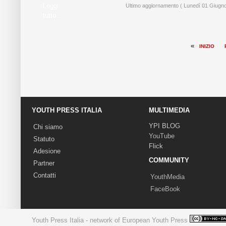
Leggi
Ultimo aggiornamento ( Lunedì 01 Giugno
tutto...
«
INIZIO
YOUTH PRESS ITALIA
MULTIMEDIA
YPI BLOG
Chi siamo
YouTube
Statuto
Flick
Adesione
COMMUNITY
Partner
Contatti
YouthMedia
FaceBook
Youth Press Italia - network of European Youth Press