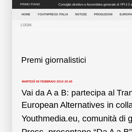
PRIMO PIANO
Consiglio direttivo e Assemblea generale di YPI il 3
avranno ...
HOME
YOUTHPRESS ITALIA
NOTIZIE
PRODUZIONI
EUROPA
LOGIN
Premi giornalistici
MARTEDÌ 09 FEBBRAIO 2010 20:45
Vai da A a B: partecipa al Tr
European Alternatives in coll
Youthmedia.eu, comunità di 