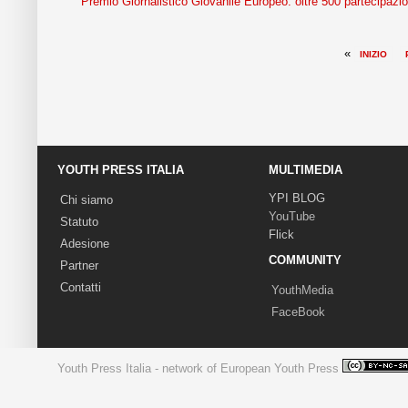
Premio Giornalistico Giovanile Europeo: oltre 500 partecipazio
«
INIZIO
YOUTH PRESS ITALIA
MULTIMEDIA
YPI BLOG
Chi siamo
YouTube
Statuto
Flick
Adesione
COMMUNITY
Partner
Contatti
YouthMedia
FaceBook
Youth Press Italia - network of European Youth Press