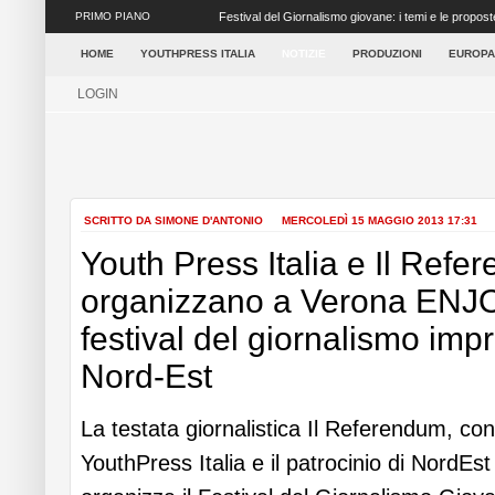
PRIMO PIANO
Festival del Giornalismo giovane: i temi e le propost
concretezza ai tanti elementi ...
HOME
YOUTHPRESS ITALIA
NOTIZIE
PRODUZIONI
EUROPA
LOGIN
SCRITTO DA SIMONE D'ANTONIO
MERCOLEDÌ 15 MAGGIO 2013 17:31
Youth Press Italia e Il Ref
organizzano a Verona ENJOY
festival del giornalismo impr
Nord-Est
La testata giornalistica Il Referendum, con
YouthPress Italia e il patrocinio di NordE