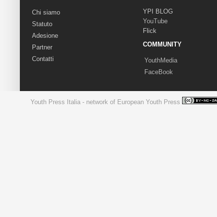
YPI BLOG
Chi siamo
YouTube
Statuto
Flick
Adesione
COMMUNITY
Partner
Contatti
YouthMedia
FaceBook
Youth Press Italia - network of European Youth Press