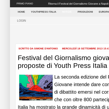
PRIMO PIANO
Ritorna il Festival del Giornalismo Giovane a Napoli
settore dei media ...
HOME
YOUTHPRESS ITALIA
NOTIZIE
PRODUZIONI
EUROPA
LOGIN
SCRITTO DA SIMONE D'ANTONIO
MERCOLEDÌ 18 SETTEMBRE 2013 15:
Festival del Giornalismo giova
proposte di Youth Press Italia
La seconda edizione del F
Giovane intende dare con
di dibattito emersi nel co
che con oltre 800 partecip
Italia ha mostrato la grande dinamicità di 