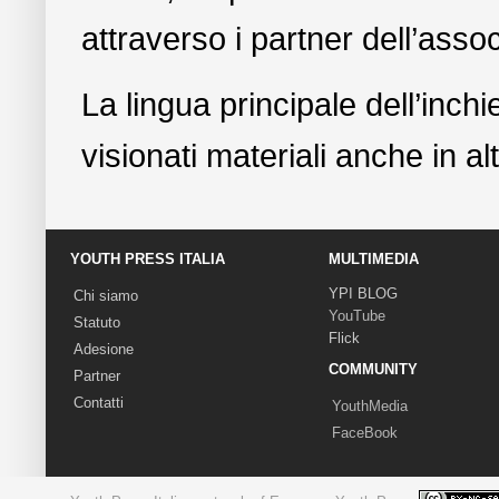
attraverso i partner dell’asso
La lingua principale dell’inchi
visionati materiali anche in a
YOUTH PRESS ITALIA
MULTIMEDIA
YPI BLOG
Chi siamo
YouTube
Statuto
Flick
Adesione
COMMUNITY
Partner
Contatti
YouthMedia
FaceBook