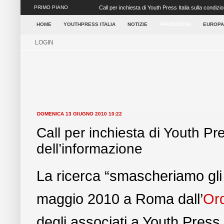
PRIMO PIANO
L'UNAR LANCIA IN RETE IL "NON VIOLENT MAG
HOME
YOUTHPRESS ITALIA
NOTIZIE
PRODUZIONI
EUROPA
LOGIN
DOMENICA 13 GIUGNO 2010 10:22
Call per inchiesta di Youth Pre
dell’informazione
La ricerca “smascheriamo gli e
maggio 2010 a Roma dall’
Ord
degli associati a Youth Press I