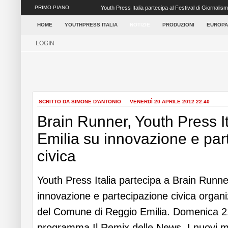
PRIMO PIANO
Youth Press Italia partecipa al Festival di Giornalis
capolu...
HOME
YOUTHPRESS ITALIA
NOTIZIE
PRODUZIONI
EUROPA
LOGIN
SCRITTO DA SIMONE D'ANTONIO
VENERDÌ 20 APRILE 2012 22:40
Brain Runner, Youth Press I
Emilia su innovazione e par
civica
Youth Press Italia partecipa a Brain Runn
innovazione e partecipazione civica organ
del Comune di Reggio Emilia. Domenica 21
programma Il Remix delle News. I nuovi me