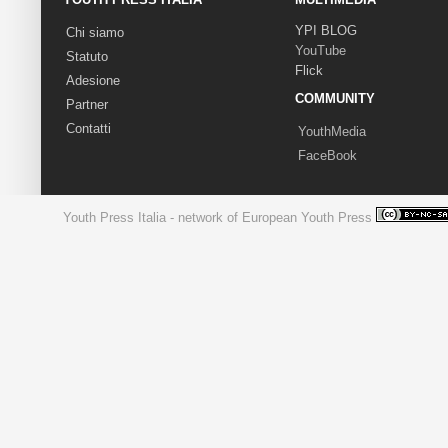
YPI BLOG
Chi siamo
YouTube
Statuto
Flick
Adesione
COMMUNITY
Partner
Contatti
YouthMedia
FaceBook
Youth Press Italia - network of European Youth Press