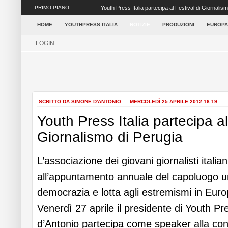
PRIMO PIANO
Youth Press Italia partecipa al Festival di Giornalis
capolu...
HOME
YOUTHPRESS ITALIA
NOTIZIE
PRODUZIONI
EUROPA
LOGIN
SCRITTO DA SIMONE D'ANTONIO
MERCOLEDÌ 25 APRILE 2012 16:19
Youth Press Italia partecipa al
Giornalismo di Perugia
L’associazione dei giovani giornalisti italia
all’appuntamento annuale del capoluogo u
democrazia e lotta agli estremismi in Euro
Venerdì 27 aprile il presidente di Youth Pr
d’Antonio partecipa come speaker alla co