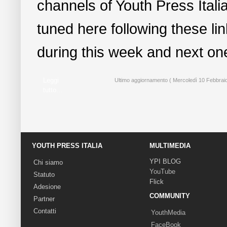
channels of Youth Press Italia
tuned here following these li
during this week and next on
Leggi
Ultimo aggiornamento ( Mercoledì 10 Febbrai
tutto...
YOUTH PRESS ITALIA
MULTIMEDIA
YPI BLOG
Chi siamo
YouTube
Statuto
Flick
Adesione
COMMUNITY
Partner
Contatti
YouthMedia
FaceBook